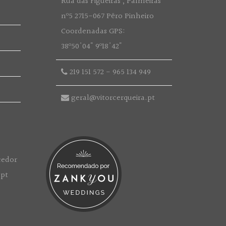
Rua das Figueiras , Palmeiras
nº5 2715-067 Pêro Pinheiro
Coordenadas GPS:
38º50'04" 9º18'42"
219 151 572
-
965 134 949
geral@vitorcerqueira.pt