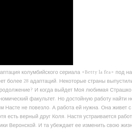
даптация колумбийского сериала «Betty la fea» под
ет более 28 адаптаций. Некоторые страны выпустил
 продолжение? И когда выйдет Моя любимая Страшко
омический факультет. Но достойную работу найти не 
 Насте не повезло. А работа ей нужна. Она живет с
Хотя есть верный друг Коля. Настя устраивается раб
ики Веронской. И та убеждает ее изменить свою жизн