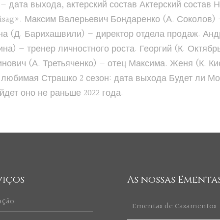
— дата выхода, актерский состав Актерский состав Н
isag». Максим Валерьевич Бондаренко (А. Соколов)
на (Д. Барихашвили) — директор отдела продаж. Андр
на) — тренер личностного роста. Георгий (К. Октяб
нович (А. Третьяченко) — отец Максима. Женя (К. К
я любимая Страшко 2 сезон: дата выхода Будет ли М
дет оно не раньше 2022 года.
viços
As nossas Ementa
ação
Ementas de Casamentos