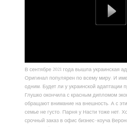
В сентябре 2021 года вышла украинская а
Оригинал популярен по всему миру. И име
одним. Будет ли у украинской адаптации
Глушко окончила с красным дипломом экон
обращают внимание на внешность. А с этим
семье не густо. Парня у Насти тоже нет. 
срочный заказ в офис бизнес-коуча Верон