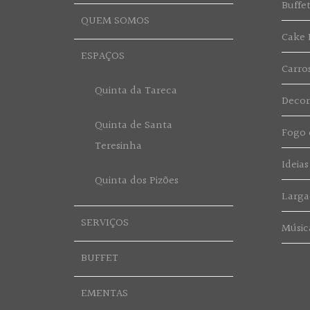
Buffe
QUEM SOMOS
Cake 
ESPAÇOS
Carro
Quinta da Tareca
Deco
Quinta de Santa
Fogo d
Teresinha
Ideias
Quinta dos Pizões
Larga
SERVIÇOS
Músic
BUFFET
EMENTAS