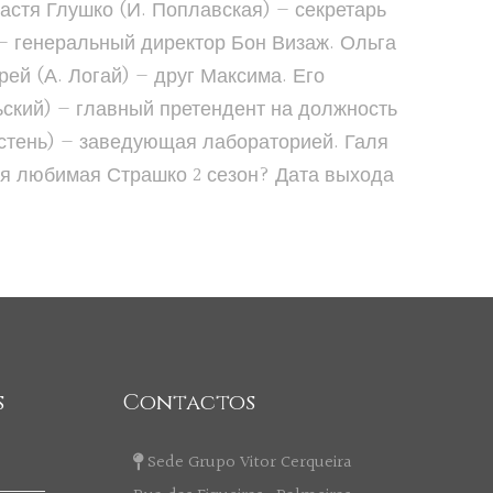
астя Глушко (И. Поплавская) — секретарь
 — генеральный директор Бон Визаж. Ольга
ей (А. Логай) — друг Максима. Его
рьский) — главный претендент на должность
истень) — заведующая лабораторией. Галя
оя любимая Страшко 2 сезон? Дата выхода
s
Contactos
Sede Grupo Vitor Cerqueira