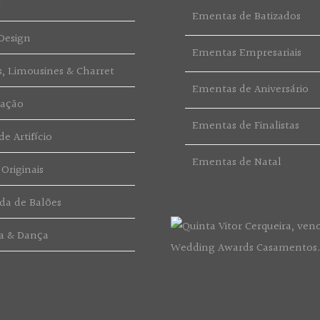
t
Ementas de Batizados
Design
Ementas Empresariais
s, Limousines & Charret
Ementas de Aniversário
ração
Ementas de Finalistas
e Artifício
Ementas de Natal
 Originais
da de Balões
a & Dança