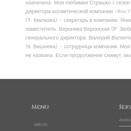
назначена. Моя любимая Страшко 2 сезон 
директора косметической компании «Bon V
(Т. Малкова) — секретарь в компании. Яни
заместитель. Вероника Веронская (Р. Зюби
генерального директора. Валерий Валенти
(К. Вишнева) — сотрудница компании. Мо
не названа. Если продолжение снимут, вый
Menu
Ser
Anim
INÍCIO