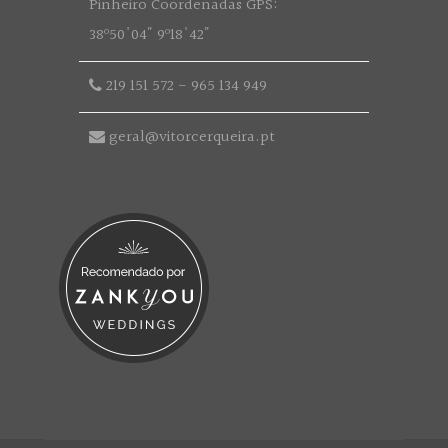
Pinheiro Coordenadas GPS:
38º50'04" 9º18'42"
219 151 572
-
965 134 949
geral@vitorcerqueira.pt