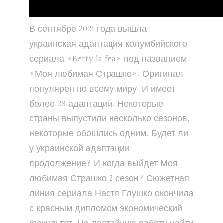
В сентябре 2021 года вышла
украинская адаптация колумбийского
сериала «Betty la fea» под названием
«Моя любимая Страшко». Оригинал
популярен по всему миру. И имеет
более 28 адаптаций. Некоторые
страны выпустили несколько сезонов,
некоторые обошлись одним. Будет ли
у украинской адаптации
продолжение? И когда выйдет Моя
любимая Страшко 2 сезон? Сюжетная
линия сериала Настя Глушко окончила
с красным дипломом экономический