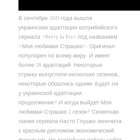
В сентябре 2021 года вышла
украинская адаптация колумбийского
сериала «Betty la fea» под названием
«Моя любимая Страшко». Оригинал
популярен по всему миру. И имеет
более 28 адаптаций. Некоторые
страны выпустили несколько сезонов,
некоторые обошлись одним. Будет ли
у украинской адаптации
продолжение? И когда выйдет Моя
любимая Страшко 2 сезон? Сюжетная
линия сериала Настя Глушко окончила
с красным дипломом экономический