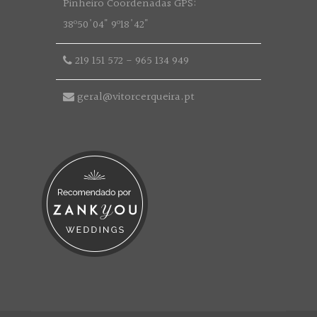
Pinheiro Coordenadas GPS:
38º50'04" 9º18'42"
219 151 572
-
965 134 949
geral@vitorcerqueira.pt