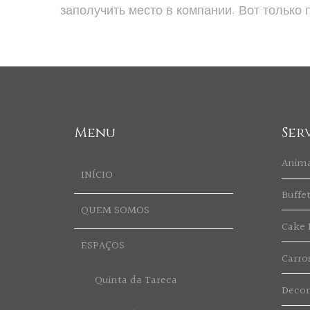
заполучить место в компании. Вот только 
Menu
Ser
Anim
INÍCIO
Buffe
QUEM SOMOS
Cake 
ESPAÇOS
Carro
Quinta da Tareca
Deco