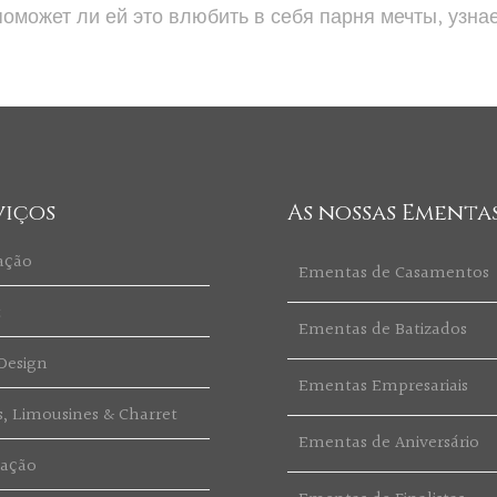
поможет ли ей это влюбить в себя парня мечты, узна
viços
As nossas Ementa
ação
Ementas de Casamentos
t
Ementas de Batizados
Design
Ementas Empresariais
s, Limousines & Charret
Ementas de Aniversário
ração