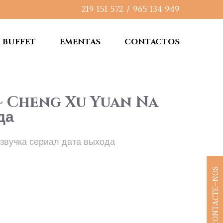
219 151 572
/
965 134 949
BUFFET
EMENTAS
CONTACTOS
~ Cheng Xu Yuan Na
да
озвучка сериал дата выхода
CONTACTE-NOS