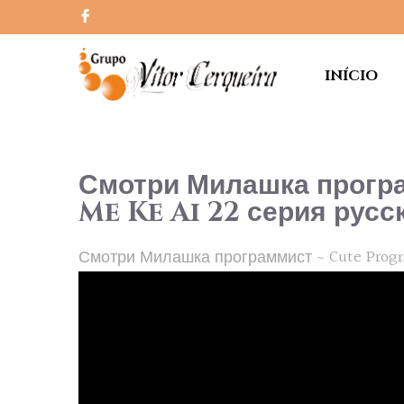
INÍCIO
Смотри Милашка прогр
Me Ke Ai 22 серия русс
Смотри Милашка программист ~ Cute Progra