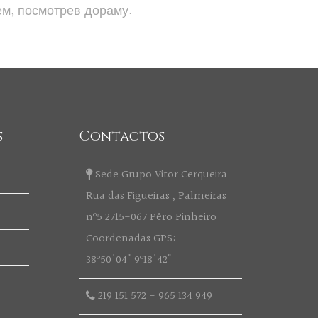
ем, посмотрев дораму.
s
Contactos
Sede Grupo Vitor Cerqueira
Rua das Figueiras , Palmeiras
nº5 2715-067 Pêro Pinheiro
Coordenadas GPS:
38º50'04" 9º18'42"
219 151 572
-
965 134 949