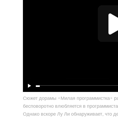
Сюжет дорамы «Милая программистка» раз
бесповоротно влюбляется в программиста. 
Однако вскоре Лу Ли обнаруживает, что д