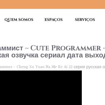
QUEM SOMOS
ESPAÇOS
SERVIÇOS
аммист ~ Cute Programmer 
кая озвучка сериал дата выхо
mmer ~ Cheng Xu Yuan Na Me Ke Ai 22 серия русская 