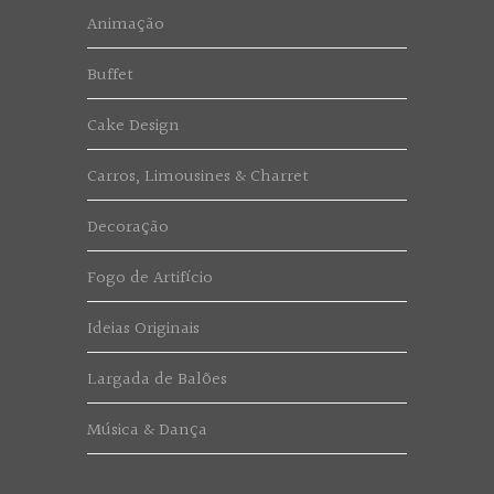
Animação
Buffet
Cake Design
Carros, Limousines & Charret
Decoração
Fogo de Artifício
Ideias Originais
Largada de Balões
Música & Dança