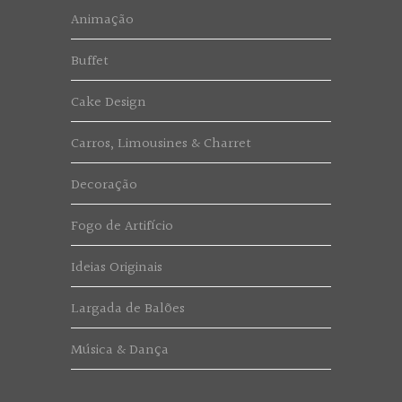
Animação
Buffet
Cake Design
Carros, Limousines & Charret
Decoração
Fogo de Artifício
Ideias Originais
Largada de Balões
Música & Dança