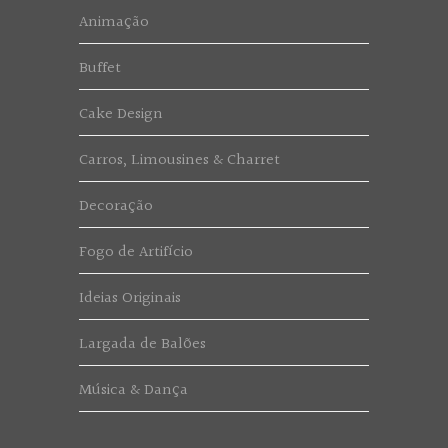
Animação
Buffet
Cake Design
Carros, Limousines & Charret
Decoração
Fogo de Artifício
Ideias Originais
Largada de Balões
Música & Dança