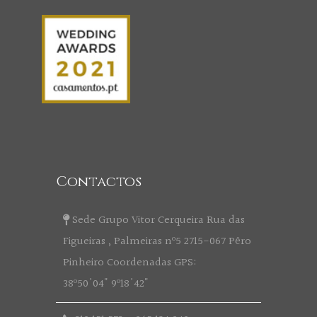
Contactos
Sede Grupo Vitor Cerqueira Rua das
Figueiras , Palmeiras nº5 2715-067 Pêro
Pinheiro Coordenadas GPS:
38º50'04" 9º18'42"