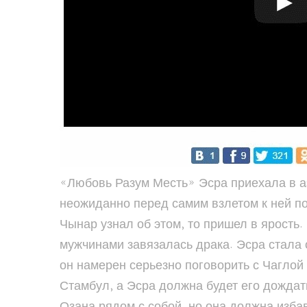
«Любовь Разум Месть» Эсра приехала в аэ
неожиданно перед самим взлетом к ней по
Чынар узнал об этом, то пришел в ярость
мужчинами завязалась драка. Эсра стала о
он намерен серьезно поговорить с Чаглой и
Стамбул, а Эсра должна будет его дождать
Озана рядом с собой, но она должна избав