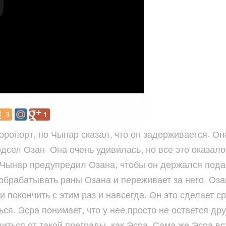
ропорт, но Чынар сказал, что он задерживается. Он
дсел Озан. Она очень удивилась, но все это оказал
. Чынар предупредил Озана, чтобы он держался под
брабатывать раны Озана и переживает за него. Озан
 покончить с этим раз и навсегда. Он это сделает ср
ся. Эсра понимает, что у нее просто не остается д
иться от такой преграды, как Эсра. Сама же Эсра в