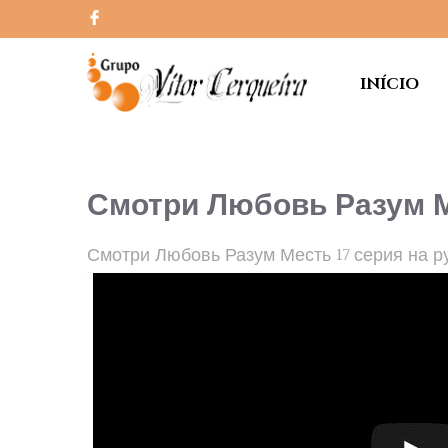
INÍCIO
Смотри Любовь Разум М
Смотри Любовь Разум Месть 17 серия на р