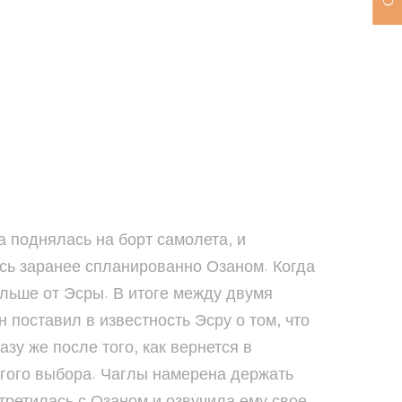
а поднялась на борт самолета, и
ось заранее спланированно Озаном. Когда
альше от Эсры. В итоге между двумя
 поставил в известность Эсру о том, что
азу же после того, как вернется в
ругого выбора. Чаглы намерена держать
стретилась с Озаном и озвучила ему свое