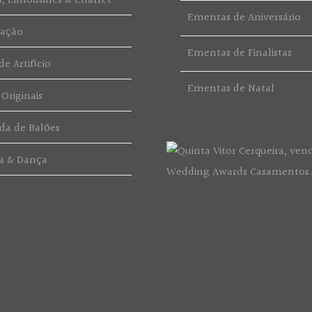
s, Limousines & Charret
Ementas de Aniversário
ração
Ementas de Finalistas
e Artifício
Ementas de Natal
 Originais
da de Balões
a & Dança