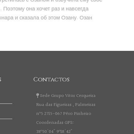
. Поэтому она хочет раз и навсегда
ынара и сказала об этом Озану. Озан
s
Contactos
Sede Grupo Vitor Cerqueira
Rua das Figueiras , Palmeiras
nº5 2715-067 Pêro Pinheiro
Coordenadas GPS:
38º50'04" 9º18'42"