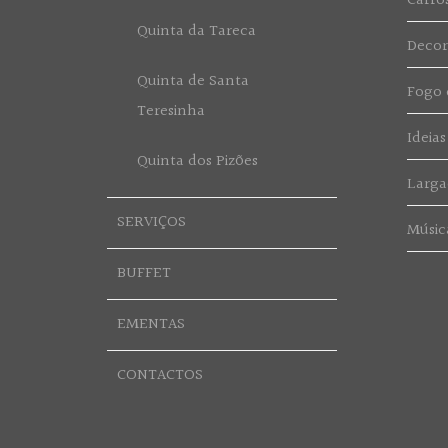
Carro
Quinta da Tareca
Deco
Quinta de Santa
Fogo d
Teresinha
Ideias
Quinta dos Pizões
Larga
SERVIÇOS
Músic
BUFFET
EMENTAS
CONTACTOS