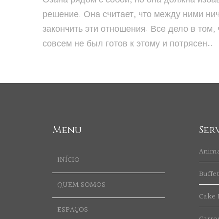
решение. Она считает, что между ними нич
закончить эти отношения. Все дело в том,
совсем не был готов к этому и потрясен…
Menu
Ser
Anim
INÍCIO
Buffe
QUEM SOMOS
Cake 
ESPAÇOS