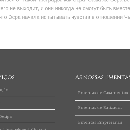
его не выходит, и они никогда не смогут быть вместе
 что Эсра начала испытывать чувства в отношении Ч
viços
As nossas Ementa
ação
Ementas de Casamentos
t
Ementas de Batizados
Design
Ementas Empresariais