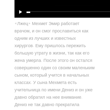
«Лжец» Мехмет Эмир работает
врачом, и он смог прославиться как
одним из лучших и известных
хирургов. Ему пришлось пережить
большую утрату в жизни, так как его
жена умерла. После этого он остался
совершенно один со своим маленьким
сыном, который учится в начальных
классах. У сына Мехмета есть
учительница по имени Дениз и он уже
давно обратил на нее внимание.
Дениз не так давно прекратила