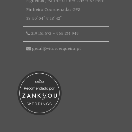
Figueiras , Palmeiras nº5 2715-067 Pêro
Pinheiro Coordenadas GPS:
38º50'04" 9º18'42"
219 151 572
-
965 134 949
geral@vitorcerqueira.pt