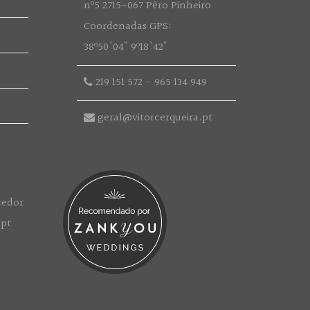
nº5 2715-067 Pêro Pinheiro
Coordenadas GPS:
38º50'04" 9º18'42"
219 151 572
-
965 134 949
geral@vitorcerqueira.pt