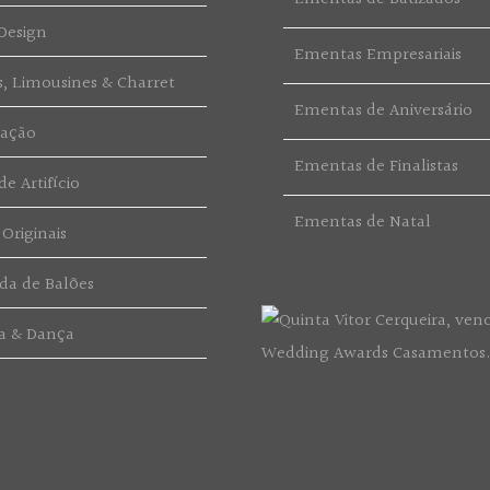
Design
Ementas Empresariais
s, Limousines & Charret
Ementas de Aniversário
ração
Ementas de Finalistas
e Artifício
Ementas de Natal
 Originais
da de Balões
a & Dança