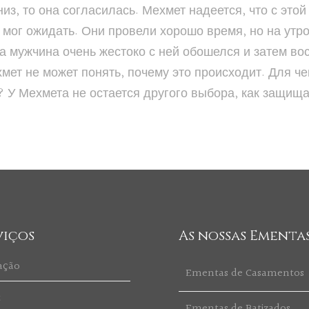
з, то она согласилась. Мехмет надеется, что с этой
е мог ожидать. Они провели хорошо время, но на утр
 мужчина очень жестоко с ней обошелся и затем во
мет не может понять, почему это происходит. Для че
 У Мехмета не остается другого выбора, как защища
viços
As nossas Ementa
ação
Ementas de Casamentos
t
Ementas de Batizados