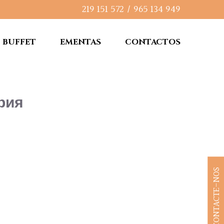
219 151 572
/
965 134 949
BUFFET
EMENTAS
CONTACTOS
рия
CONTACTE-NOS