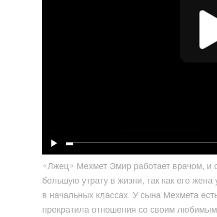
«Лжец» Мехмет Эмир работает врачом, и о
большую утрату в жизни, так как его жен
в начальных классах. У сына Мехмета есть
прекратила отношения со своим любимым 