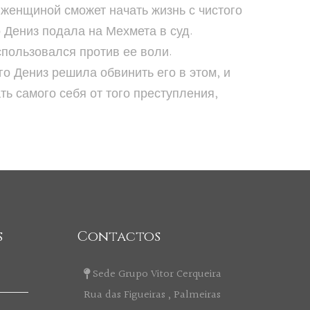
 женщиной сможет начать жизнь с чистого
о Дениз подала на Мехмета в суд.
спользовался против ее воли.
го Дениз решила обвинить его в этом, и
ть самого себя от того преступления,
s
Contactos
Sede Grupo Vitor Cerqueira
Rua das Figueiras , Palmeiras