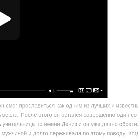
н смог прославиться как одним из лучших и известн
а умерла. После этого он остался совершенно один с
 учительница по имени Дениз и он уже давно обрати
мужчиной и долго переживала по этому поводу. Ког