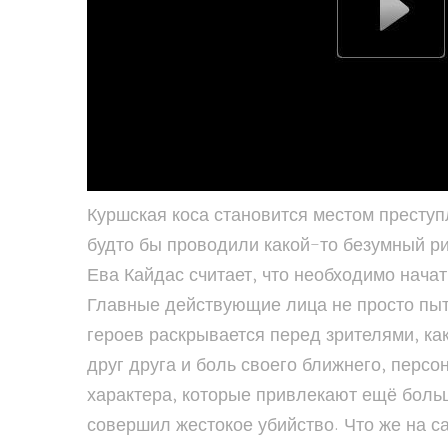
Куршская коса становится местом преступ
будто бы проводили какой-то безумный ри
Ева Кайдас считает, что необходимо нача
Главные действующие лица не просто пыта
героев раскрывается перед зрителями, ка
друг друга и боль своего ближнего, персо
характера, которые привлекают ещё боль
совершил жестокое убийство. Что же на с