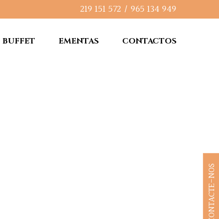
219 151 572
/
965 134 949
BUFFET
EMENTAS
CONTACTOS
CONTACTE-NOS