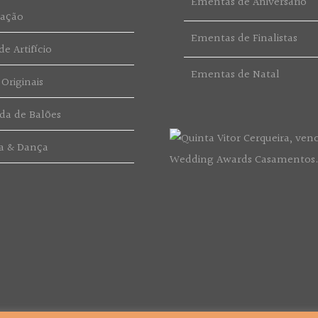
Ementas de Aniversário
ração
Ementas de Finalistas
e Artifício
Ementas de Natal
 Originais
da de Balões
a & Dança