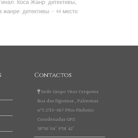
инал: Коса Жанр: детективы,
в жанре: детективы — 44 место
s
Contactos
Sede Grupo Vitor Cerqueira
Rua das Figueiras , Palmeiras
nº5 2715-067 Pêro Pinheiro
Coordenadas GPS:
38º50'04" 9º18'42"