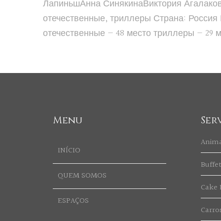
ЛапиньшАнна СинякинаВиктория Агалакова
отечественные, триллеры Страна: Россия В
отечественные — 48 место триллеры — 29 
Menu
Ser
Anim
INÍCIO
Buffe
QUEM SOMOS
Cake 
ESPAÇOS
Carro