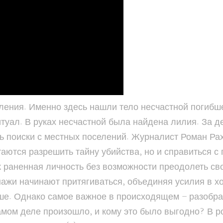
ления. Именно здесь нашли тело несчастной погибше
туал. В руках несчастной была найдена лилия. За д
ть поиски с местных поселений. Журналист Роман Ра
ются разрешить тайну убийства, но и справиться с
к раненная личность без возможности преодолеть сво
нажи начинают притягиваться, объединяя усилия в хо
ше. Однако самое важное в происходящем – разобрат
амом деле произошло, и кому это было выгодно? В р