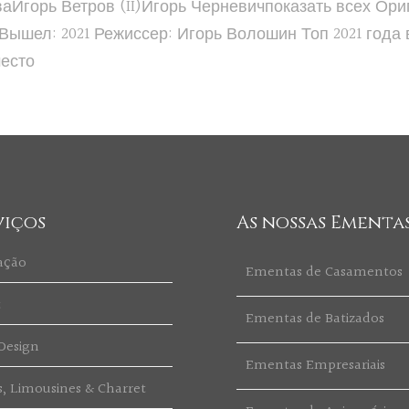
Игорь Ветров (II)Игорь Черневичпоказать всех Ориг
ышел: 2021 Режиссер: Игорь Волошин Топ 2021 года 
место
viços
As nossas Ementa
ação
Ementas de Casamentos
t
Ementas de Batizados
Design
Ementas Empresariais
s, Limousines & Charret