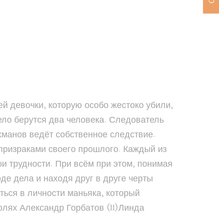
й девочки, которую особо жестоко убили,
ело берутся два человека. Следователь
хманов ведёт собственное следствие.
 призраками своего прошлого. Каждый из
и трудности. При всём при этом, понимая
де дела и находя друг в друге черты
ься в личности маньяка, который
олях Александр Горбатов (II)Линда