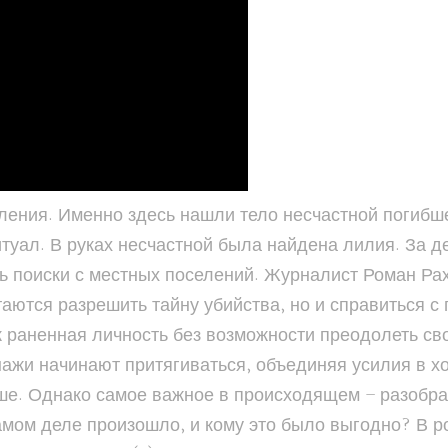
ления. Именно здесь нашли тело несчастной погибше
туал. В руках несчастной была найдена лилия. За д
ть поиски с местных поселений. Журналист Роман Ра
ются разрешить тайну убийства, но и справиться с
к раненная личность без возможности преодолеть сво
нажи начинают притягиваться, объединяя усилия в хо
ше. Однако самое важное в происходящем – разобрат
амом деле произошло, и кому это было выгодно? В р