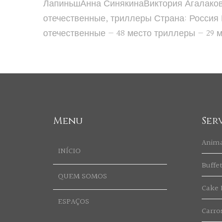
ЛапиньшАнна СинякинаВиктория Агалакова
отечественные, триллеры Страна: Россия В
отечественные — 48 место триллеры — 29 
Menu
Ser
Anim
INÍCIO
Buffe
QUEM SOMOS
Cake 
ESPAÇOS
Carro