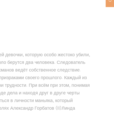
й девочки, которую особо жестоко убили,
ело берутся два человека. Следователь
хманов ведёт собственное следствие.
 призраками своего прошлого. Каждый из
и трудности. При всём при этом, понимая
де дела и находя друг в друге черты
ься в личности маньяка, который
олях Александр Горбатов (II)Линда