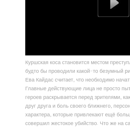
Куршская коса становится местом преступ
будто бы проводили какой-то безумный ри
Ева Кайдас считает, что необходимо нача
Главные действующие лица не просто пыта
героев раскрывается перед зрителями, ка
друг друга и боль своего ближнего, персо
характера, которые привлекают ещё боль
совершил жестокое убийство. Что же на с