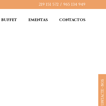
219 151 572
/
965 134 949
BUFFET
EMENTAS
CONTACTOS
CONTACTE-NOS