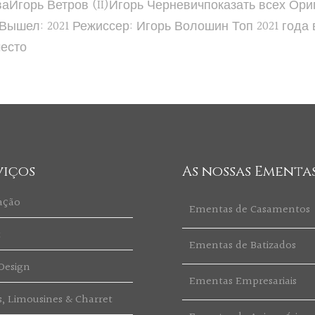
Игорь Ветров (II)Игорь Черневичпоказать всех Ориг
ышел: 2021 Режиссер: Игорь Волошин Топ 2021 года 
место
viços
As nossas Ementa
ação
Ementas de Casamentos
t
Ementas de Batizados
Design
Ementas Empresariais
s, Limousines & Charret