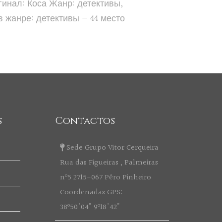
инал: Коса Жанр: детективы,
в жанре: детективы — 44 место
s
Contactos
Sede Grupo Vitor Cerqueira
Rua das Figueiras , Palmeiras
nº5 2715-067 Pêro Pinheiro
Coordenadas GPS:
38º50'04" 9º18'42"