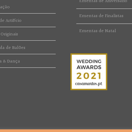
Ementas de Aniversário
ração
Ementas de Finalistas
e Artifício
Ementas de Natal
 Originais
da de Balões
a & Dança