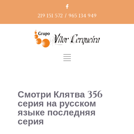
219 151 572
/
965 134 949
Смотри Клятва 356
серия на русском
языке последняя
серия