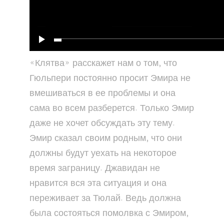
«Клятва» расскажет нам о том, что
Гюльпери постоянно просит Эмира не
вмешиваться в ее проблемы и она
сама во всем разберется. Только Эмир
даже не хочет обсуждать эту тему.
Эмир сказал своим родным, что они
должны будут уехать на некоторое
время заграницу. Джавидан не
нравится вся эта ситуация и она
переживает за Тюлай. Ведь должна
была состояться помолвка с Эмиром,