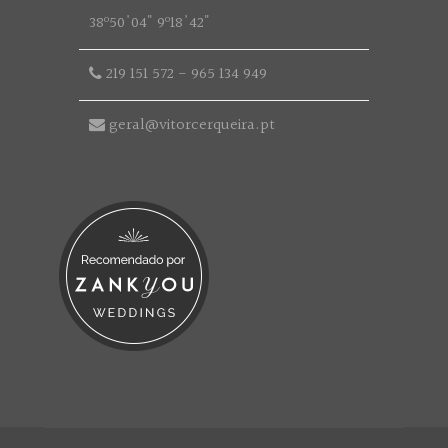
38º50'04" 9º18'42"
219 151 572
-
965 134 949
geral@vitorcerqueira.pt