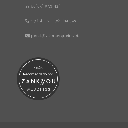
38º50'04" 9º18'42"
219 151 572
-
965 134 949
geral@vitorcerqueira.pt