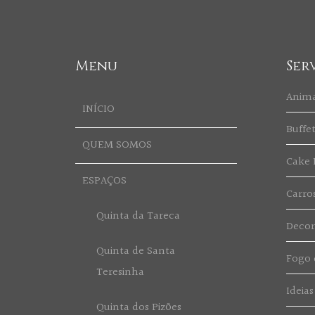
Menu
Ser
Anim
INÍCIO
Buffe
QUEM SOMOS
Cake 
ESPAÇOS
Carro
Quinta da Tareca
Deco
Quinta de Santa
Fogo d
Teresinha
Ideias
Quinta dos Pizões