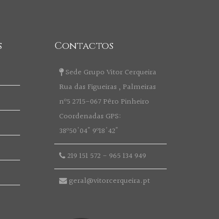
s
Contactos
Sede Grupo Vitor Cerqueira
Rua das Figueiras , Palmeiras
nº5 2715-067 Pêro Pinheiro
Coordenadas GPS:
38º50'04" 9º18'42"
219 151 572
-
965 134 949
geral@vitorcerqueira.pt