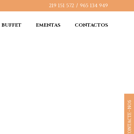
219 151 572
/
965 134 949
BUFFET
EMENTAS
CONTACTOS
CONTACTE-NOS