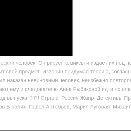
еский человек. Он рисует комиксы и издаёт их под 
ит свой предмет. Изворин придумал теорию, соглас
был наказан невиновный человек, неизбежно повторя
огают ему и следователю Анне Рыбаковой идти по сл
д выпуска: 2021 Страна: Россия Жанр: Детективы Пр
лов В ролях: Павел Артемьев, Мария Луговая, Михаи