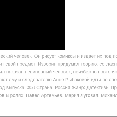
еский человек. Он рисует комиксы и издаёт их под 
ит свой предмет. Изворин придумал теорию, соглас
был наказан невиновный человек, неизбежно повторя
огают ему и следователю Анне Рыбаковой идти по сл
д выпуска: 2021 Страна: Россия Жанр: Детективы Пр
лов В ролях: Павел Артемьев, Мария Луговая, Михаи