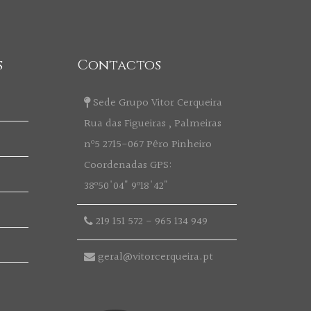
s
Contactos
Sede Grupo Vitor Cerqueira
Rua das Figueiras , Palmeiras
nº5 2715-067 Pêro Pinheiro
Coordenadas GPS:
38º50'04" 9º18'42"
219 151 572
-
965 134 949
geral@vitorcerqueira.pt