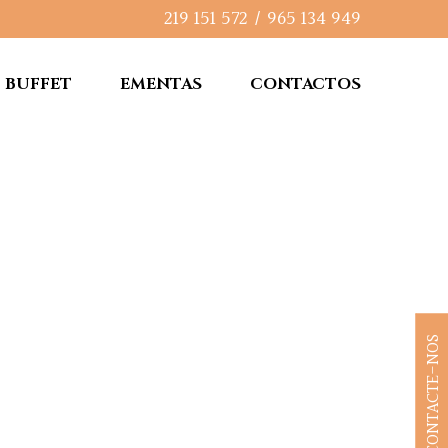
219 151 572
/
965 134 949
BUFFET
EMENTAS
CONTACTOS
CONTACTE-NOS