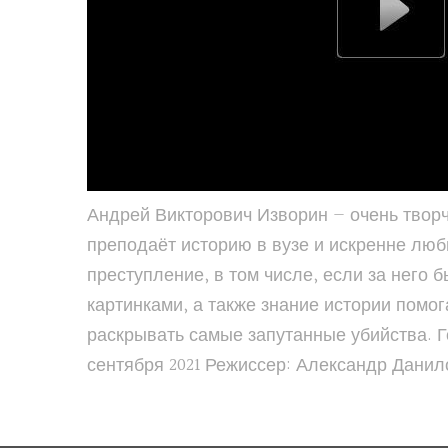
Андрей Викторович Изворин — очень творч
преподаёт историю в вузе и искренне люб
преступление, в том числе, если за него 
картинками, а также знание истории пом
раскрывать самые запутанные убийства. Го
сентября 2021 Режиссер: Александр Дани