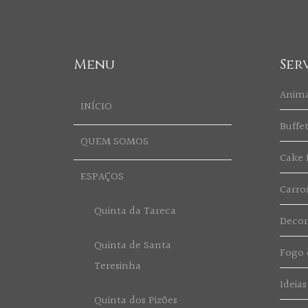
Menu
Ser
Anim
INÍCIO
Buffe
QUEM SOMOS
Cake 
ESPAÇOS
Carro
Quinta da Tareca
Deco
Quinta de Santa
Fogo d
Teresinha
Ideias
Quinta dos Pizões