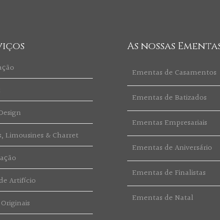
viços
As nossas Ementa
ação
Ementas de Casamentos
t
Ementas de Batizados
Design
Ementas Empresariais
s, Limousines & Charret
Ementas de Aniversário
ração
Ementas de Finalistas
e Artifício
Ementas de Natal
 Originais