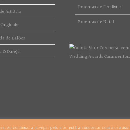
Ementas de Finalistas
e Artifício
Ementas de Natal
 Originais
da de Balões
a & Dança
kies. Ao continuar a navegar pelo site, está a concordar com o seu uso
s.