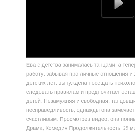
Ева с детства занималась танцами, а теп
работу, забывая про личные отношения и 
детских лет, вынуждена посещать психоло
следовать правилам и предпочитает оста
детей. Незамужняя и свободная, танцовщ
несправедливость, однажды она замечает
счастливым. Просмотрев видео, она поним
Драма, Комедия Продолжительность: 25 мин