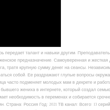
ерь передает талант и навыки другим. Преподаватель
женское предназначение. Самоуверенная и жесткая 
га, тратя крупную сумму денег на сеансы. Независим
ваться собой. Ее раздражают глупые вопросы окруж
ица часто подменяет молодых мам в декрете и работ
 бывшего жениха в интернете, который создал семью
ает необходимость в переменах и собирается срочно
. Страна: Россия Год: 2021 ТВ канал: Всего: 13 сери