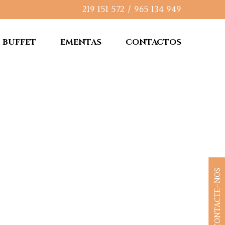
219 151 572
/
965 134 949
BUFFET
EMENTAS
CONTACTOS
CONTACTE-NOS