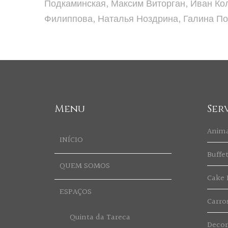
Подкаминская, Максим Виторган, Иван Ко
Филиппова, Наталья Ноздрина, Галина По
Menu
Ser
Anim
INÍCIO
Buffe
QUEM SOMOS
Cake 
ESPAÇOS
Carro
Quinta da Tareca
Deco