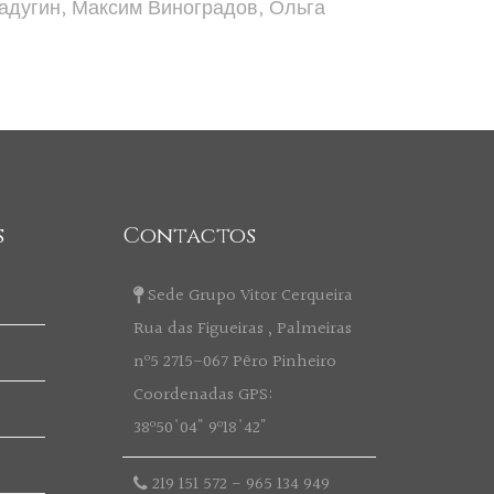
адугин, Максим Виноградов, Ольга
s
Contactos
Sede Grupo Vitor Cerqueira
Rua das Figueiras , Palmeiras
nº5 2715-067 Pêro Pinheiro
Coordenadas GPS:
38º50'04" 9º18'42"
219 151 572
-
965 134 949