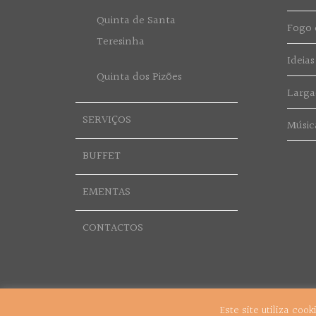
Quinta de Santa
Fogo d
Teresinha
Ideias
Quinta dos Pizões
Larga
SERVIÇOS
Músic
BUFFET
EMENTAS
CONTACTOS
Este site utiliza coo
© 2018 Grupo Vítor Cerqueira. Todos os Direitos Reservado