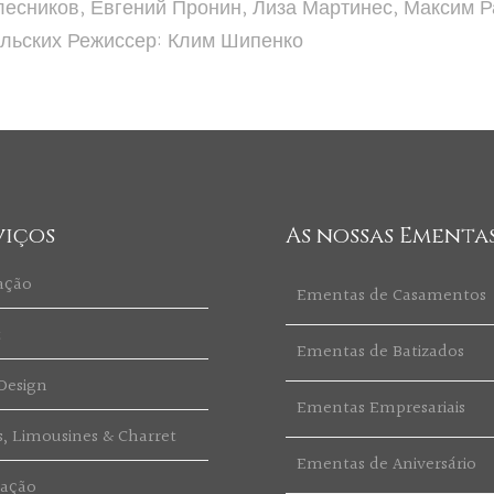
лесников, Евгений Пронин, Лиза Мартинес, Максим Р
льских Режиссер: Клим Шипенко
viços
As nossas Ementa
ação
Ementas de Casamentos
t
Ementas de Batizados
Design
Ementas Empresariais
s, Limousines & Charret
Ementas de Aniversário
ração