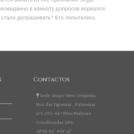
 Неожиданно в комнату допросов ворвался
 и стали допрашивать? Его попытались
s
Contactos
Sede Grupo Vitor Cerqueira
Rua das Figueiras , Palmeiras
nº5 2715-067 Pêro Pinheiro
Coordenadas GPS:
38º50'04" 9º18'42"