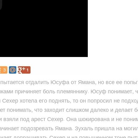
р пытается отдалить Юсуфа от Ямана, но все ее поп
ками причиняет боль племяннику. Юсуф понимает, что
Сехер хотела его поднять, то он попросил не подход
ает понимать, что заходит слишком далеко и делает 
и взяли под арест Сехер. Она шокирована и не пони
 начинает подозревать Ямана. Зухаль пришла на моги
инает допрашивать Сехер и на повышенном тоне пыта