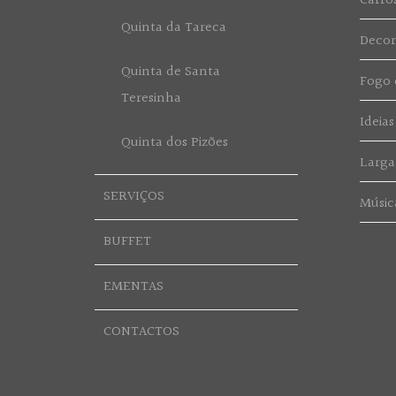
Carro
Quinta da Tareca
Deco
Quinta de Santa
Fogo d
Teresinha
Ideias
Quinta dos Pizões
Larga
SERVIÇOS
Músic
BUFFET
EMENTAS
CONTACTOS