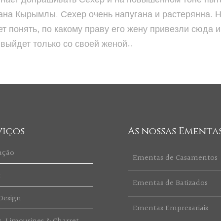
Ямана Кырымлы. Сехер очень напугана и растерянна.
ет понять, по какому праву его жену привезли сюда
 выйдет только со своей женой…
viços
As nossas Ementa
ação
Ementas de Casamentos
t
Ementas de Batizados
Design
Ementas Empresariais