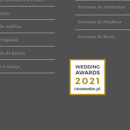
s, Limousines & Charret
Ementas de Aniversário
ração
Ementas de Finalistas
e Artifício
Ementas de Natal
 Originais
da de Balões
a & Dança