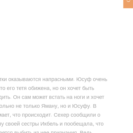
ытки оказываются напрасными. Юсуф очень
 его тетя обижена, но он хочет быть
ить. Он сам может встать на ноги и хочет
больно не только Яману, но и Юсуфу. В
мает, что происходит. Сехер сообщили о
лу своей сестры Икбель и пообещала, что
ется выбить из нее признания. Ведь