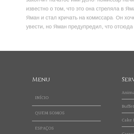
известно о том, что это она стреляла в 
Яман и стал кричать на комиссара. Он хоч
увести, но Яман предупредил, что отсюда
Menu
Ser
Anim
INÍCIO
Buffe
QUEM SOMOS
Cake 
ESPAÇOS