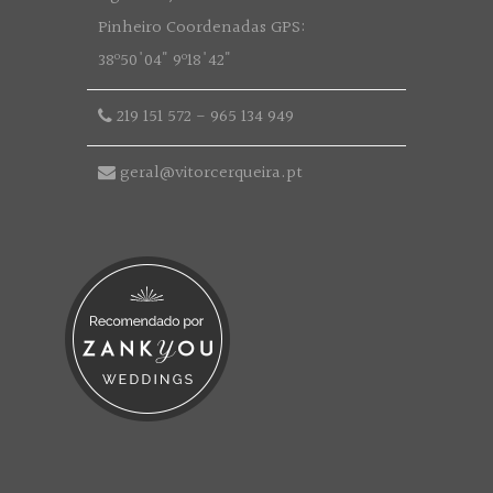
Pinheiro Coordenadas GPS:
38º50'04" 9º18'42"
219 151 572
-
965 134 949
geral@vitorcerqueira.pt