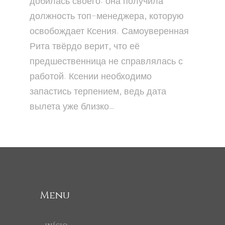
добилась своего: она получила
должность топ-менеджера, которую
освобождает Ксения. Самоуверенная
Рита твёрдо верит, что её
предшественница не справлялась с
работой. Ксении необходимо
запастись терпением, ведь дата
вылета уже близко…
Menu