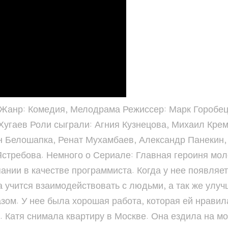
1 Жанр: Комедия, Мелодрама Режиссер: Марк Горобе
Хугаев Роли сыграли: Агния Кузнецова, Михаил Крем
н Белошапка, Ренат Мухамбаев, Александр Панекин,
 Ястребова. Немного о Сериале: Главная героиня мо
мпании в качестве программиста. Когда у нее появля
а учится взаимодействовать с людьми, а так же улуч
ом. У нее была хорошая работа, которая ей нравил
. Катя снимала квартиру в Москве. Она ездила на м