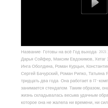
Название: Готовы на всё Год выхода: 202
Дарья Сойфер, Максим Евдокимов, Хетаг 
Инга Оболдина, Роман Курцын, Константи
Сергей Бачурский, Роман Рипко, Татьяна
тридцать два года. Она работает в IT-ко
занимается стендапом. Таким образом, он
жизнь складывалась весьма удачным образ
которое она не жалела ни времени, ни сил