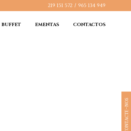
219 151 572
/
965 134 949
BUFFET
EMENTAS
CONTACTOS
CONTACTE-NOS