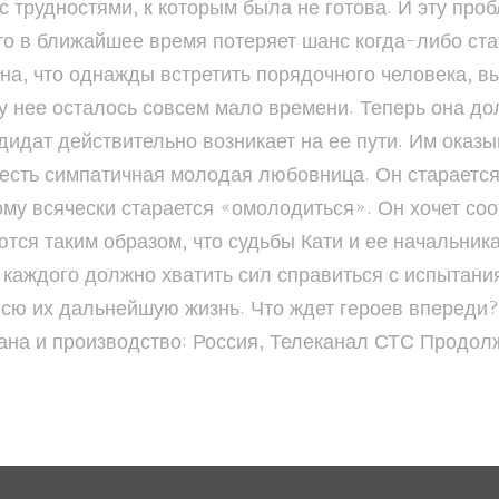
с трудностями, к которым была не готова. И эту пр
что в ближайшее время потеряет шанс когда-либо ст
на, что однажды встретить порядочного человека, в
 у нее осталось совсем мало времени. Теперь она до
дидат действительно возникает на ее пути. Им оказы
о есть симпатичная молодая любовница. Он старается
ому всячески старается «омолодиться». Он хочет соо
ся таким образом, что судьбы Кати и ее начальник
 каждого должно хватить сил справиться с испытани
всю их дальнейшую жизнь. Что ждет героев впереди
на и производство: Россия, Телеканал СТС Продолж