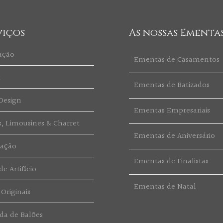
viços
As nossas Ementa
ação
Ementas de Casamentos
t
Ementas de Batizados
Design
Ementas Empresariais
s, Limousines & Charret
Ementas de Aniversário
ração
Ementas de Finalistas
e Artifício
Ementas de Natal
 Originais
da de Balões