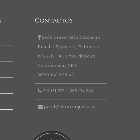
s
Contactos
Sede Grupo Vitor Cerqueira
Rua das Figueiras , Palmeiras
nº5 2715-067 Pêro Pinheiro
Coordenadas GPS:
38º50'04" 9º18'42"
219 151 572
-
965 134 949
geral@vitorcerqueira.pt