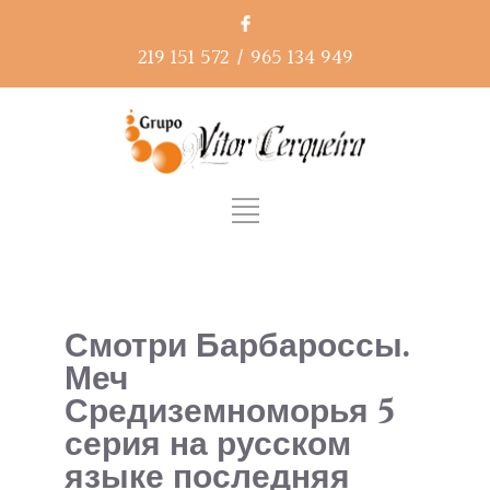
219 151 572
/
965 134 949
Смотри Барбароссы.
Меч
Средиземноморья 5
серия на русском
языке последняя