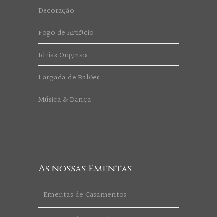
Decoração
Fogo de Artifício
Ideias Originais
Largada de Balões
Música & Dança
As nossas Ementas
Ementas de Casamentos