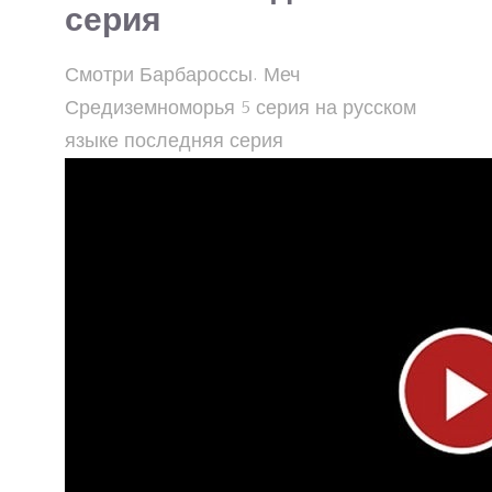
серия
Смотри Барбароссы. Меч
Средиземноморья 5 серия на русском
языке последняя серия