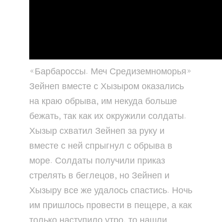
«Барбароссы. Меч Средиземноморья»
Зейнеп вместе с Хызыром оказались
на краю обрыва, им некуда больше
бежать, так как их окружили солдаты.
Хызыр схватил Зейнеп за руку и
вместе с ней спрыгнул с обрыва в
море. Солдаты получили приказ
стрелять в беглецов, но Зейнеп и
Хызыру все же удалось спастись. Ночь
им пришлось провести в пещере, а как
только наступило утро, то нашли