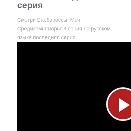
серия
Смотри Барбароссы. Меч
Средиземноморья 4 серия на русском
языке последняя серия