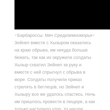
«Барбароссы. Меч Средиземноморья»
Зейнеп вместе с Хызыром оказались
на краю обрыва, им некуда больше
бежать, так как их окружили солдаты.
Хызыр схватил Зейнеп за руку и
вместе с ней спрыгнул с обрыва в
море. Солдаты получили приказ
стрелять в беглецов, но Зейнеп и
Хызыру все же удалось спастись. Ночь
им пришлось провести в пещере, а как
только наступило утро, то нашли