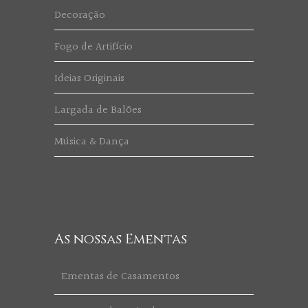
Decoração
Fogo de Artifício
Ideias Originais
Largada de Balões
Música & Dança
As nossas Ementas
Ementas de Casamentos