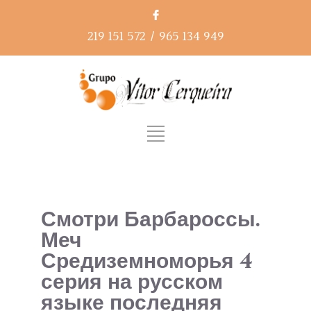
219 151 572
/
965 134 949
Смотри Барбароссы.
Меч
Средиземноморья 4
серия на русском
языке последняя