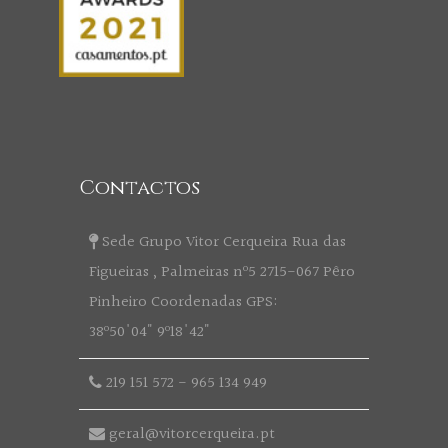
Contactos
Sede Grupo Vitor Cerqueira Rua das
Figueiras , Palmeiras nº5 2715-067 Pêro
Pinheiro Coordenadas GPS:
38º50'04" 9º18'42"
219 151 572
-
965 134 949
geral@vitorcerqueira.pt