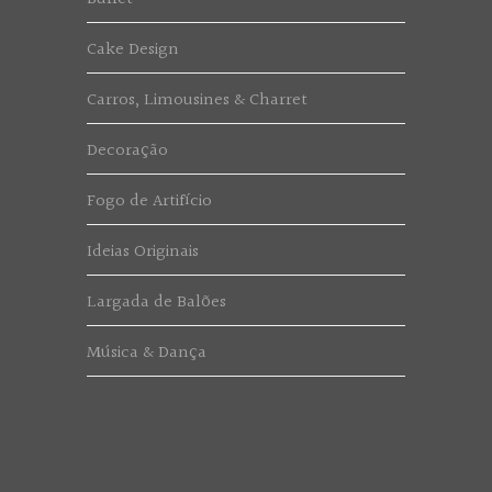
Cake Design
Carros, Limousines & Charret
Decoração
Fogo de Artifício
Ideias Originais
Largada de Balões
Música & Dança