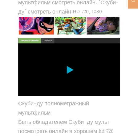
мультфильм смотреть онлайн. “Скуби-
ду” смотреть онлайн HD 720, 1080.
Скуби-ду полнометражный
мультфильм
Быть обладателем Скуби-ду мульт
посмотреть онлайн в хорошем hd 720