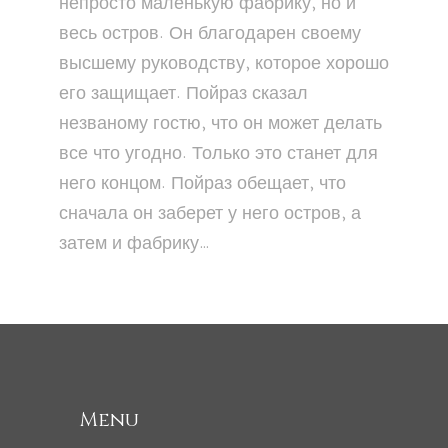
непросто маленькую фабрику, но и
весь остров. Он благодарен своему
высшему руководству, которое хорошо
его защищает. Пойраз сказал
незваному гостю, что он может делать
все что угодно. Только это станет для
него концом. Пойраз обещает, что
сначала он заберет у него остров, а
затем и фабрику…
Menu