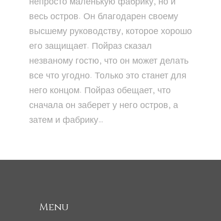
непросто маленькую фабрику, но и
весь остров. Он благодарен своему
высшему руководству, которое хорошо
его защищает. Пойраз сказал
незваному гостю, что он может делать
все что угодно. Только это станет для
него концом. Пойраз обещает, что
сначала он заберет у него остров, а
затем и фабрику…
Menu