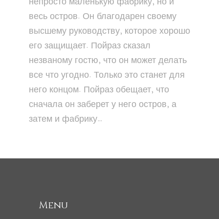
непросто маленькую фабрику, но и
весь остров. Он благодарен своему
высшему руководству, которое хорошо
его защищает. Пойраз сказал
незваному гостю, что он может делать
все что угодно. Только это станет для
него концом. Пойраз обещает, что
сначала он заберет у него остров, а
затем и фабрику…
Menu