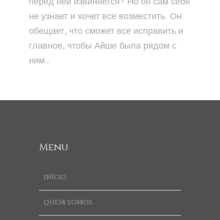
перед ней извиняется? Но он сам себя
не узнает и хочет все возместить. Он
обещает, что сможет все исправить и
главное, чтобы Айше была рядом с
ним…
Menu
INÍCIO
QUEM SOMOS