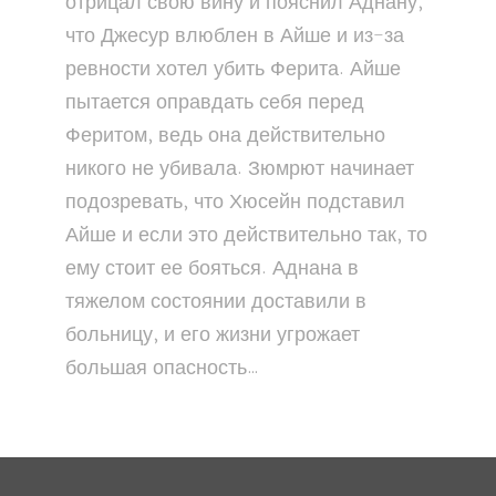
отрицал свою вину и пояснил Аднану,
что Джесур влюблен в Айше и из-за
ревности хотел убить Ферита. Айше
пытается оправдать себя перед
Феритом, ведь она действительно
никого не убивала. Зюмрют начинает
подозревать, что Хюсейн подставил
Айше и если это действительно так, то
ему стоит ее бояться. Аднана в
тяжелом состоянии доставили в
больницу, и его жизни угрожает
большая опасность…