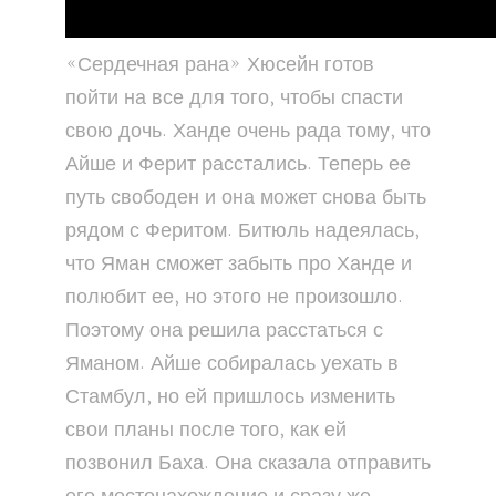
«Сердечная рана» Хюсейн готов
пойти на все для того, чтобы спасти
свою дочь. Ханде очень рада тому, что
Айше и Ферит расстались. Теперь ее
путь свободен и она может снова быть
рядом с Феритом. Битюль надеялась,
что Яман сможет забыть про Ханде и
полюбит ее, но этого не произошло.
Поэтому она решила расстаться с
Яманом. Айше собиралась уехать в
Стамбул, но ей пришлось изменить
свои планы после того, как ей
позвонил Баха. Она сказала отправить