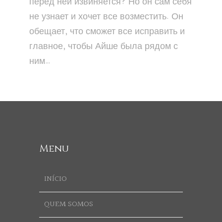
перед ней извиняется? Но он сам себя
не узнает и хочет все возместить. Он
обещает, что сможет все исправить и
главное, чтобы Айше была рядом с
ним…
Menu
INÍCIO
QUEM SOMOS