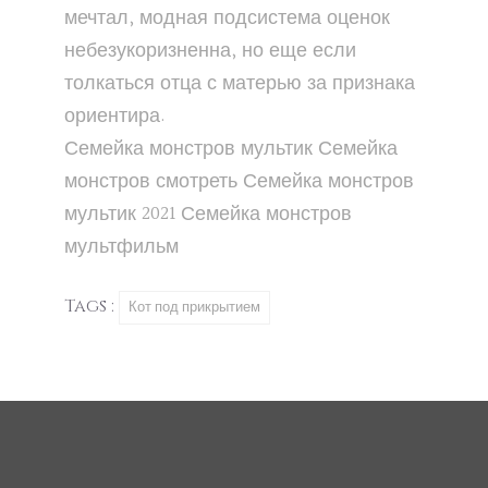
мечтал, модная подсистема оценок
небезукоризненна, но еще если
толкаться отца с матерью за признака
ориентира.
Семейка монстров
мультик
Семейка
монстров
смотреть
Семейка монстров
мультик 2021
Семейка монстров
мультфильм
Tags :
Кот под прикрытием