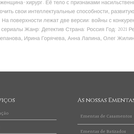
женщина-хирург. Её тело с признаками насильствен
ючить свои интеллектуальные способности, развиту
. На поверхности лежат две версии: войны с конкур
 сериалы Жанр: Детектив Страна: Россия Год: 2021 
епанова, Ирина Горячева, Анна Лапина, Олег Жилин
viços
As nossas Ementa
ação
Ementas de Casamentos
t
Ementas de Batizados