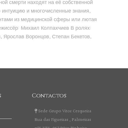
ной смерти находят на её собственной
ю интуицию и многочисленные знания,
ентами из медицинской сферы или лютая
Режиссёр: Михаил Колпахчиев В ролях:
, Ярослав Воронцов, Степан Бекетов,
s
Contactos
Sede Grupo Vitor Cerqueira
Rua das Figueiras , Palmeiras