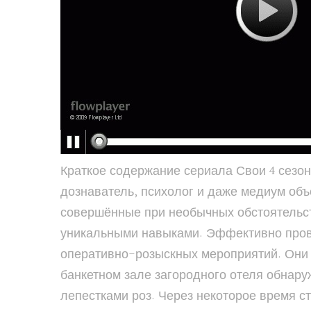
Краткое содержание сериала Свои 4 сезон 21,
дознаватель, психолог и даже медиум объ
совершённые при необычных обстоятельст
уникальными навыками. Эффективно прово
оперативно-розыскных мероприятий. Они 
банкетном зале загородного отеля обнару
лепестками роз. Через некоторое время 