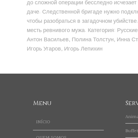
до сложной операции бесследно исчезает 
даче. Следственной бригаде нужно подкл
чтобы разобраться в загадочном убийстве
месть ревнивого мужа. Категория: Русские
Антон Васильев, Полина Толстун, Инна Ст
Игорь Угаров, Игорь Лепихин
Menu
Ser
Anim
INÍCIO
Buffe
QUEM SOMOS