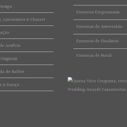
Design
Ementas Empresariais
s, Limousines & Charret
Ementas de Aniversário
ração
Ementas de Finalistas
e Artifício
Ementas de Natal
 Originais
da de Balões
a & Dança