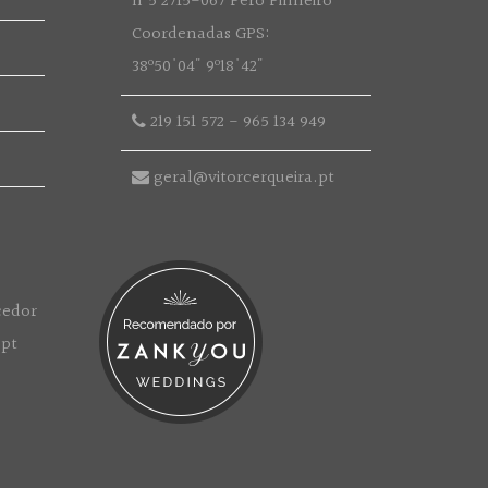
nº5 2715-067 Pêro Pinheiro
Coordenadas GPS:
38º50'04" 9º18'42"
219 151 572
-
965 134 949
geral@vitorcerqueira.pt