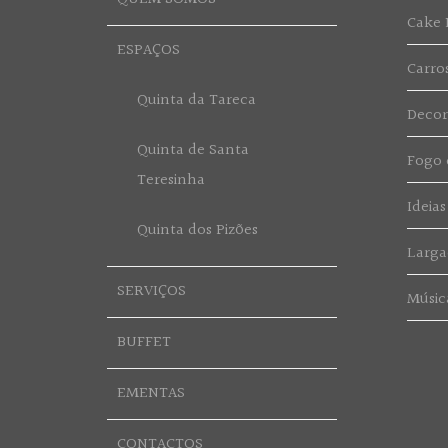
Cake 
ESPAÇOS
Carro
Quinta da Tareca
Deco
Quinta de Santa
Fogo d
Teresinha
Ideias
Quinta dos Pizões
Larga
SERVIÇOS
Músic
BUFFET
EMENTAS
CONTACTOS