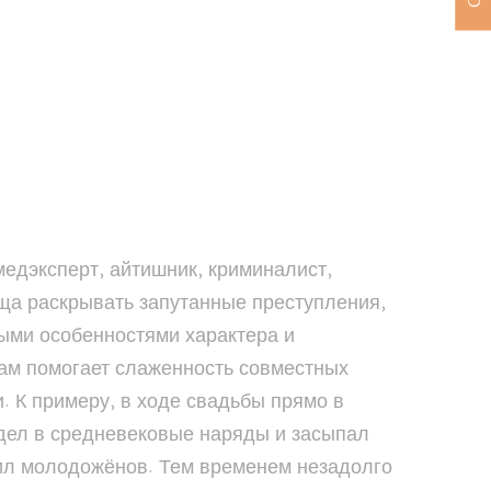
Судмедэксперт, айтишник, криминалист,
бща раскрывать запутанные преступления,
ыми особенностями характера и
ам помогает слаженность совместных
 К примеру, в ходе свадьбы прямо в
одел в средневековые наряды и засыпал
вил молодожёнов. Тем временем незадолго