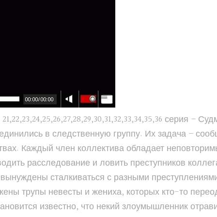
22,23,24,25,26,27,28,29,30,31,32,33,34,35,36 серия – 
единились в следственную группу. Их задача – соо
вах. Каждый член коллектива обладает неповторим
дить расследование и ловить преступников коллег
вынуждены сталкиваться с разными преступлениями.
жены трупы невесты и жениха, которых кто-то пере
становится известно, что некий злоумышленник отра