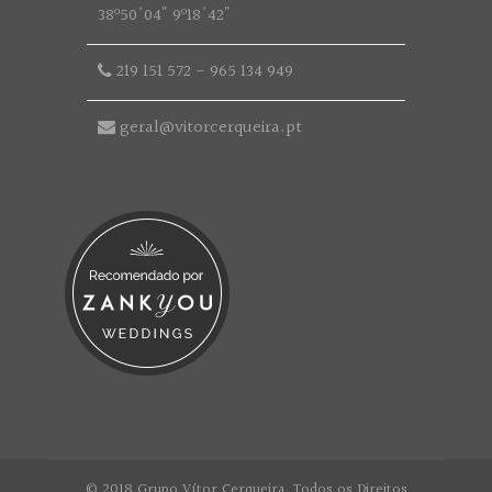
38º50'04" 9º18'42"
219 151 572
-
965 134 949
geral@vitorcerqueira.pt
© 2018 Grupo Vítor Cerqueira. Todos os Direitos