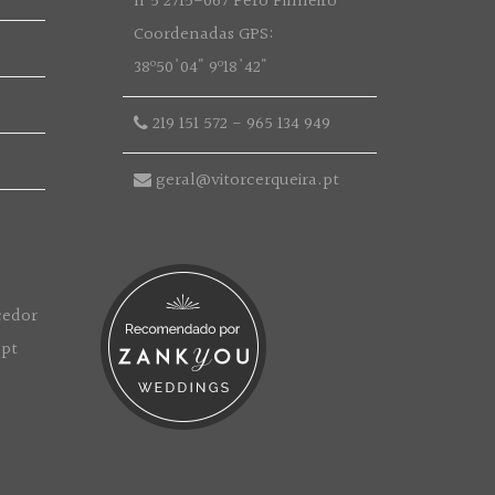
nº5 2715-067 Pêro Pinheiro
Coordenadas GPS:
38º50'04" 9º18'42"
219 151 572
-
965 134 949
geral@vitorcerqueira.pt