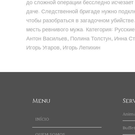
до сложной операции бесследно исчезает 
даче. Следственной бригаде нужно подкл
чтобы разобраться в загадочном убийстве
месть ревнивого мужа. Категория: Русские
Антон Васильев, Полина Толстун, Инна Ст
Игорь Угаров, Игорь Лепихин
Menu
Ser
Anim
INÍCIO
Buffe
QUEM SOMOS