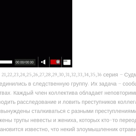
22,23,24,25,26,27,28,29,30,31,32,33,34,35,36 серия – 
единились в следственную группу. Их задача – соо
вах. Каждый член коллектива обладает неповторим
дить расследование и ловить преступников коллег
вынуждены сталкиваться с разными преступлениями.
жены трупы невесты и жениха, которых кто-то пере
становится известно, что некий злоумышленник отра