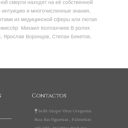
ной смерти находят на её собственной
ю интуицию и многочисленные знания,
ентами из медицинской сферы или лютая
Режиссёр: Михаил Колпахчиев В ролях:
, Ярослав Воронцов, Степан Бекетов,
s
Contactos
Sede Grupo Vitor Cerqueira
Rua das Figueiras , Palmeiras