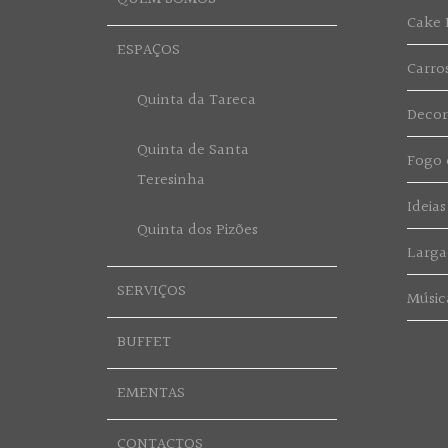
Cake 
ESPAÇOS
Carro
Quinta da Tareca
Deco
Quinta de Santa
Fogo d
Teresinha
Ideias
Quinta dos Pizões
Larga
SERVIÇOS
Músic
BUFFET
EMENTAS
CONTACTOS