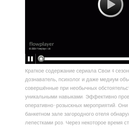
Краткое содержание сериала Свои 4 сезон 21,
дознаватель, психолог и даже медиум объ
совершённые при необычных обстоятельст
уникальными навыками. Эффективно прово
оперативно-розыскных мероприятий. Они 
банкетном зале загородного отеля обнару
лепестками роз. Через некоторое время 