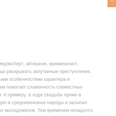
Судмедэксперт, айтишник, криминалист,
бща раскрывать запутанные преступления,
ыми особенностями характера и
ам помогает слаженность совместных
 К примеру, в ходе свадьбы прямо в
одел в средневековые наряды и засыпал
вил молодожёнов. Тем временем незадолго