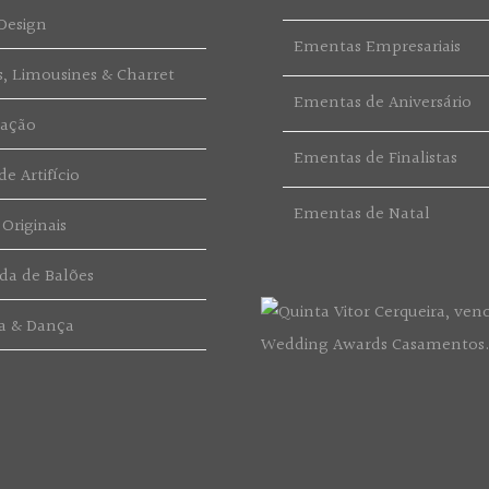
Design
Ementas Empresariais
s, Limousines & Charret
Ementas de Aniversário
ração
Ementas de Finalistas
e Artifício
Ementas de Natal
 Originais
da de Balões
a & Dança