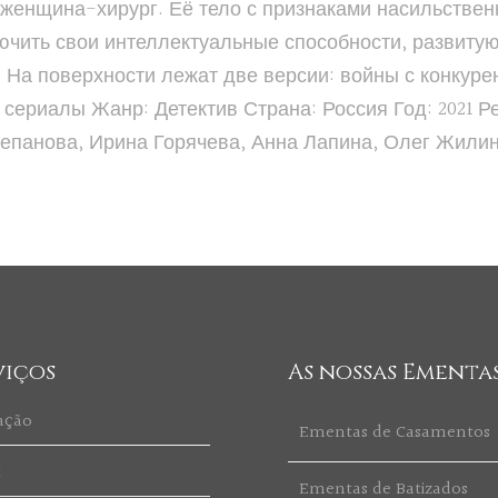
женщина-хирург. Её тело с признаками насильствен
ючить свои интеллектуальные способности, развиту
. На поверхности лежат две версии: войны с конкур
 сериалы Жанр: Детектив Страна: Россия Год: 2021 
епанова, Ирина Горячева, Анна Лапина, Олег Жилин
viços
As nossas Ementa
ação
Ementas de Casamentos
t
Ementas de Batizados