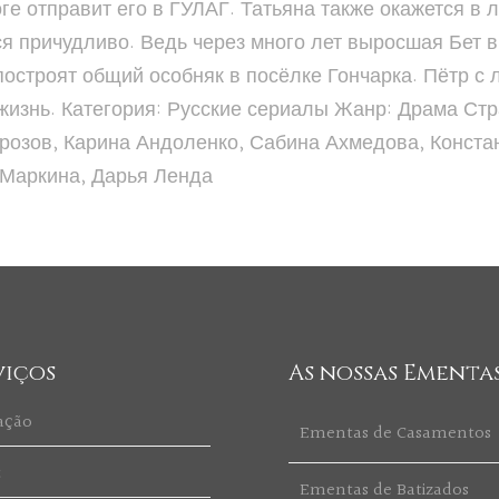
оге отправит его в ГУЛАГ. Татьяна также окажется в 
я причудливо. Ведь через много лет выросшая Бет в
построят общий особняк в посёлке Гончарка. Пётр с
изнь. Категория: Русские сериалы Жанр: Драма Стра
орозов, Карина Андоленко, Сабина Ахмедова, Конста
 Маркина, Дарья Ленда
viços
As nossas Ementa
ação
Ementas de Casamentos
t
Ementas de Batizados