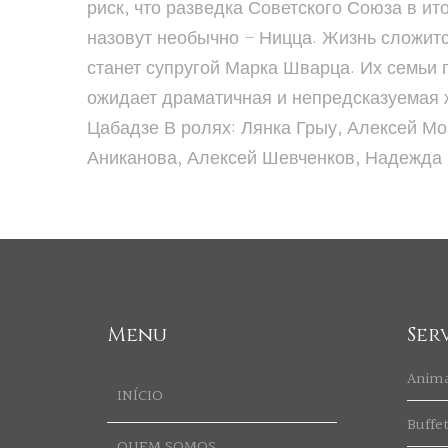
риск, что разведка Советского Союза в ит
назовут необычно – Ницца. Жизнь сложитс
станет супругой Марка Шварца. Их семьи 
ожидает драматичная и непредсказуемая ж
Цабадзе В ролях: Лянка Грыу, Алексей М
Аниканова, Алексей Шевченков, Надежда
Menu
Ser
Anim
INÍCIO
Buffe
QUEM SOMOS