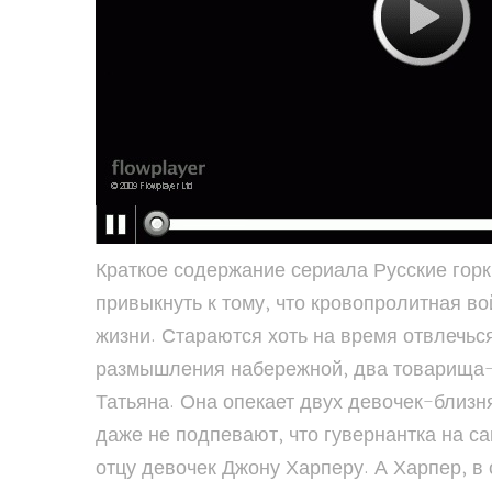
Краткое содержание сериала Русские горки 1,2
привыкнуть к тому, что кровопролитная в
жизни. Стараются хоть на время отвлечь
размышления набережной, два товарища-
Татьяна. Она опекает двух девочек-близн
даже не подпевают, что гувернантка на с
отцу девочек Джону Харперу. А Харпер, в