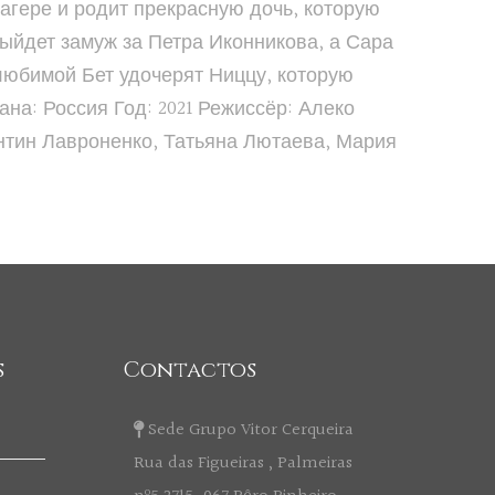
лагере и родит прекрасную дочь, которую
ыйдет замуж за Петра Иконникова, а Сара
 любимой Бет удочерят Ниццу, которую
на: Россия Год: 2021 Режиссёр: Алеко
нтин Лавроненко, Татьяна Лютаева, Мария
s
Contactos
Sede Grupo Vitor Cerqueira
Rua das Figueiras , Palmeiras