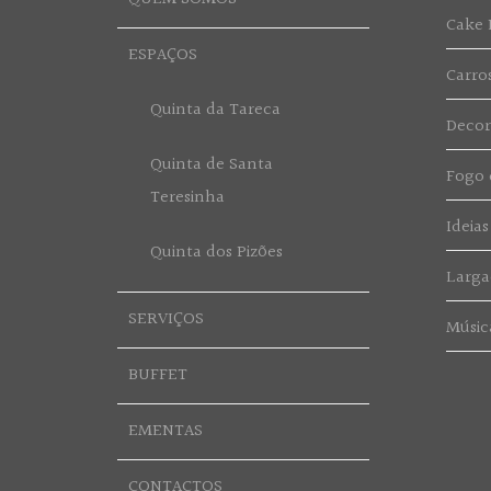
Cake 
ESPAÇOS
Carro
Quinta da Tareca
Deco
Quinta de Santa
Fogo d
Teresinha
Ideias
Quinta dos Pizões
Larga
SERVIÇOS
Músic
BUFFET
EMENTAS
CONTACTOS