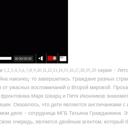
,3,4,5,6,7,8,9,10,11,12,13,14,15,16,17,18,19,20 серия –
ойна наконец-то завершились. Граждане разных стр
ся от ужасных воспоминаний о Второй мировой. Про
фронтовика Марк Шварц и Петя Иконников знакомят
яшек. Оказалось, что дети являются англичанками с
амом деле – сотрудница МГБ Татьяна Гражданкина. 
 свою очередь, является двойным агентом, который 