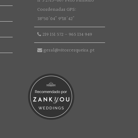
nº5 2715-067 Pêro Pinheiro
Coordenadas GPS:
38º50'04" 9º18'42"
219 151 572
-
965 134 949
geral@vitorcerqueira.pt