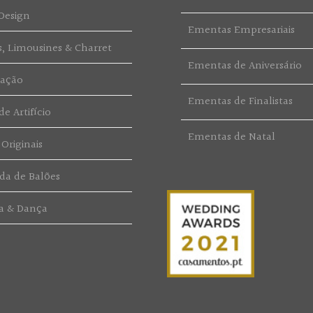
Design
Ementas Empresariais
s, Limousines & Charret
Ementas de Aniversário
ração
Ementas de Finalistas
e Artifício
Ementas de Natal
 Originais
da de Balões
a & Dança