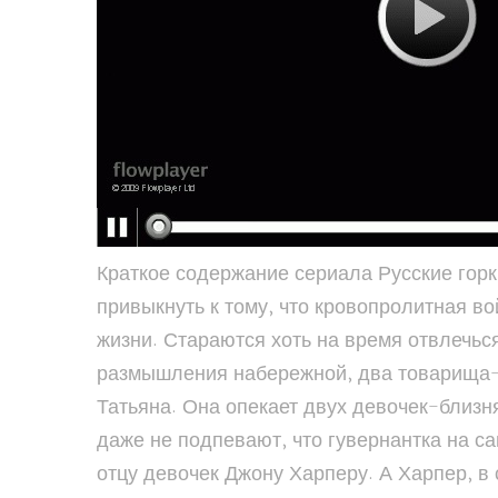
Краткое содержание сериала Русские горки 1,2
привыкнуть к тому, что кровопролитная в
жизни. Стараются хоть на время отвлечь
размышления набережной, два товарища-
Татьяна. Она опекает двух девочек-близн
даже не подпевают, что гувернантка на с
отцу девочек Джону Харперу. А Харпер, в