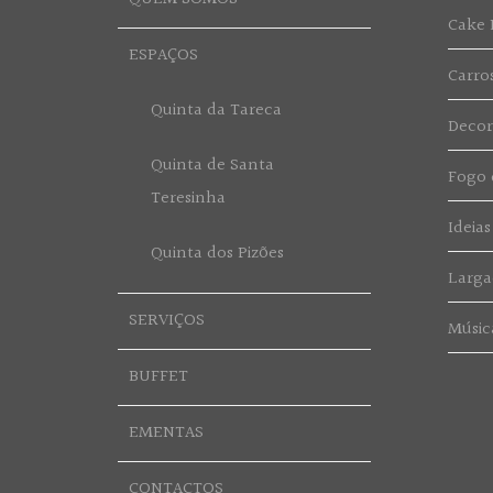
Cake 
ESPAÇOS
Carro
Quinta da Tareca
Deco
Quinta de Santa
Fogo d
Teresinha
Ideias
Quinta dos Pizões
Larga
SERVIÇOS
Músic
BUFFET
EMENTAS
CONTACTOS