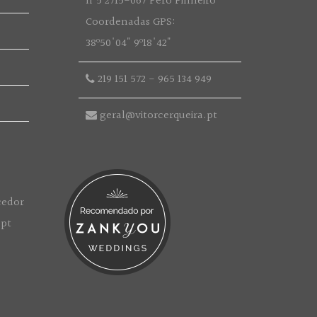
nº5 2715-067 Pêro Pinheiro
Coordenadas GPS:
38º50'04" 9º18'42"
219 151 572
-
965 134 949
geral@vitorcerqueira.pt