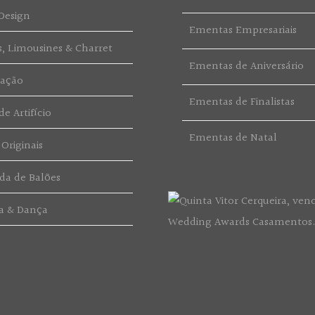
Design
Ementas Empresariais
s, Limousines & Charret
Ementas de Aniversário
ração
Ementas de Finalistas
e Artifício
Ementas de Natal
 Originais
da de Balões
a & Dança