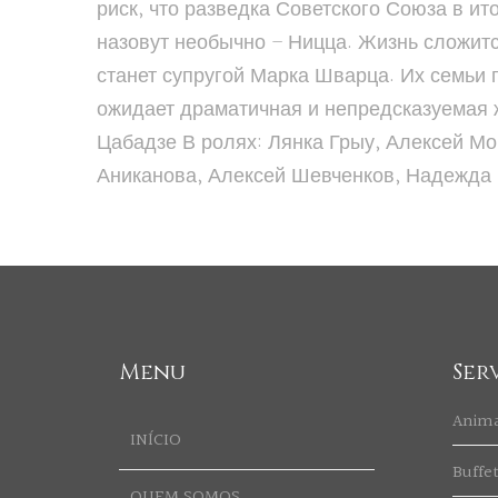
риск, что разведка Советского Союза в ит
назовут необычно – Ницца. Жизнь сложитс
станет супругой Марка Шварца. Их семьи 
ожидает драматичная и непредсказуемая ж
Цабадзе В ролях: Лянка Грыу, Алексей М
Аниканова, Алексей Шевченков, Надежда
Menu
Ser
Anim
INÍCIO
Buffe
QUEM SOMOS