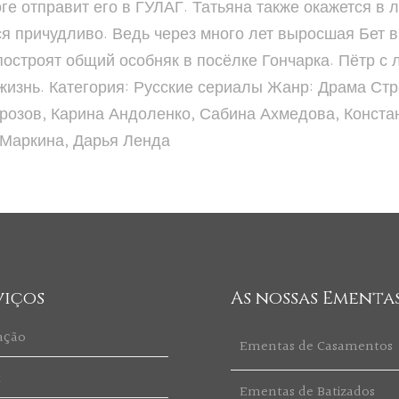
оге отправит его в ГУЛАГ. Татьяна также окажется в 
я причудливо. Ведь через много лет выросшая Бет в
построят общий особняк в посёлке Гончарка. Пётр с
изнь. Категория: Русские сериалы Жанр: Драма Стра
орозов, Карина Андоленко, Сабина Ахмедова, Конста
 Маркина, Дарья Ленда
viços
As nossas Ementa
ação
Ementas de Casamentos
t
Ementas de Batizados