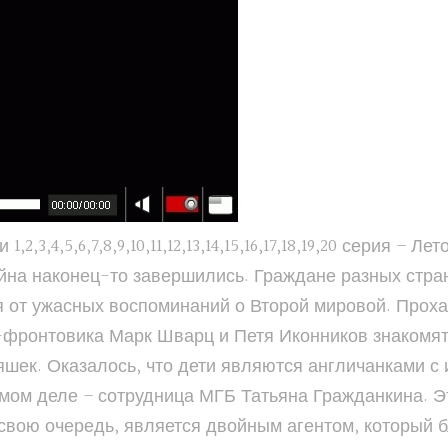
,3,4,5,6,7,8,9,10,11,12,13,14,15,16,17,18,19,20 серия –
ойна наконец-то завершились. Граждане разных стр
ся от ужасных воспоминаний о Второй мировой. Про
фронтовика Марк Шварц и Петя Иконников знакомят
яшек. Оказалось, что дети являются англичанками с
амом деле – сотрудница МГБ Татьяна Гражданкина. 
 свою очередь, является двойным агентом, который 