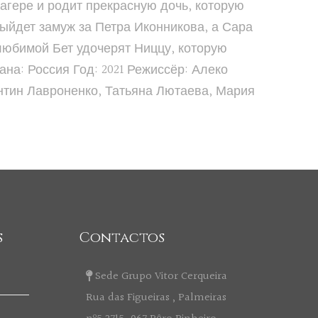
лагере и родит прекрасную дочь, которую
ыйдет замуж за Петра Иконникова, а Сара
 любимой Бет удочерят Ниццу, которую
на: Россия Год: 2021 Режиссёр: Алеко
нтин Лавроненко, Татьяна Лютаева, Мария
s
Contactos
Sede Grupo Vitor Cerqueira
Rua das Figueiras , Palmeiras