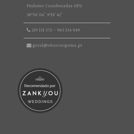
Pinheiro Coordenadas GPS:
38º50'04" 9º18'42"
219 151 572
-
965 134 949
geral@vitorcerqueira.pt