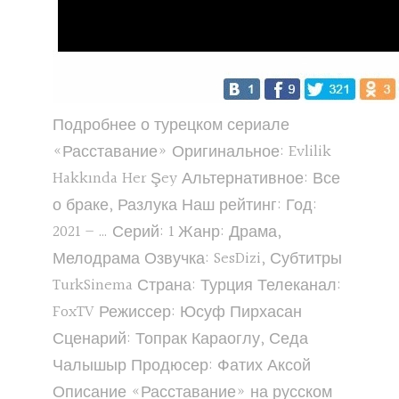
Подробнее о турецком сериале
«Расставание» Оригинальное: Evlilik
Hakkında Her Şey Альтернативное: Все
о браке, Разлука Наш рейтинг: Год:
2021 – … Серий: 1 Жанр: Драма,
Мелодрама Озвучка: SesDizi, Субтитры
TurkSinema Страна: Турция Телеканал:
FoxTV Режиссер: Юсуф Пирхасан
Сценарий: Топрак Караоглу, Седа
Чалышыр Продюсер: Фатих Аксой
Описание «Расставание» на русском