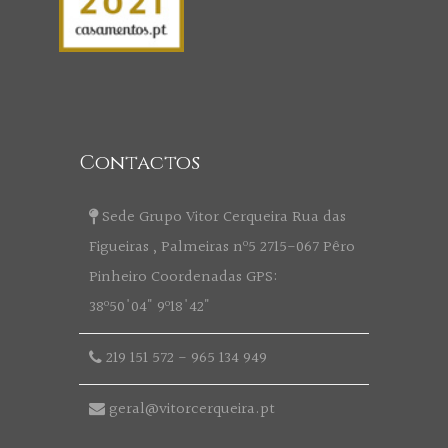
Contactos
Sede Grupo Vitor Cerqueira Rua das
Figueiras , Palmeiras nº5 2715-067 Pêro
Pinheiro Coordenadas GPS:
38º50'04" 9º18'42"
219 151 572
-
965 134 949
geral@vitorcerqueira.pt