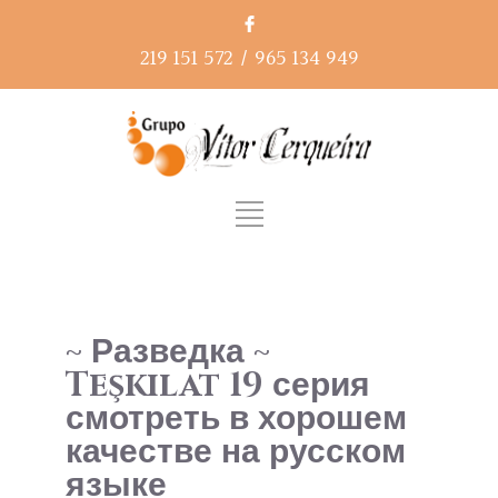
219 151 572
/
965 134 949
~ Разведка ~
Teşkilat 19 серия
смотреть в хорошем
качестве на русском
языке