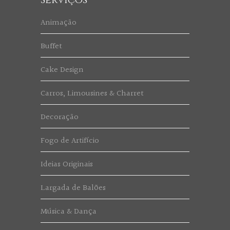
Animação
Buffet
Cake Design
Carros, Limousines & Charret
Decoração
Fogo de Artifício
Ideias Originais
Largada de Balões
Música & Dança