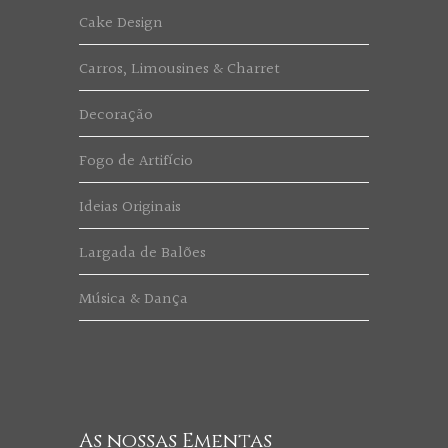
Cake Design
Carros, Limousines & Charret
Decoração
Fogo de Artifício
Ideias Originais
Largada de Balões
Música & Dança
As nossas Ementas