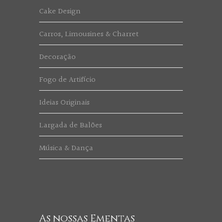
Cake Design
Carros, Limousines & Charret
Decoração
Fogo de Artifício
Ideias Originais
Largada de Balões
Música & Dança
As nossas Ementas