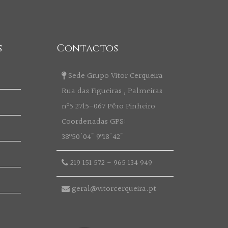
s
Contactos
Sede Grupo Vitor Cerqueira
Rua das Figueiras , Palmeiras
nº5 2715-067 Pêro Pinheiro
Coordenadas GPS:
38º50'04" 9º18'42"
219 151 572
-
965 134 949
geral@vitorcerqueira.pt