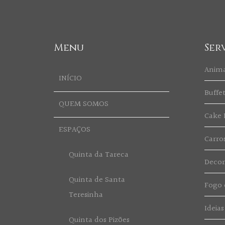
Menu
Ser
Anim
INÍCIO
Buffe
QUEM SOMOS
Cake 
ESPAÇOS
Carro
Quinta da Tareca
Deco
Quinta de Santa
Fogo d
Teresinha
Ideias
Quinta dos Pizões