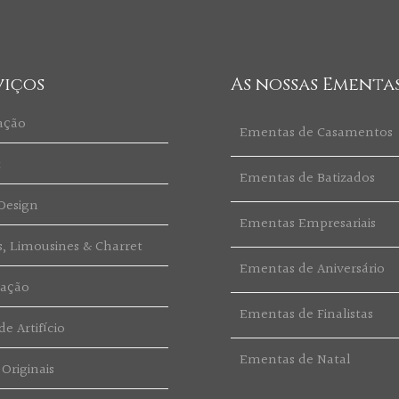
viços
As nossas Ementa
ação
Ementas de Casamentos
t
Ementas de Batizados
Design
Ementas Empresariais
s, Limousines & Charret
Ementas de Aniversário
ração
Ementas de Finalistas
e Artifício
Ementas de Natal
 Originais