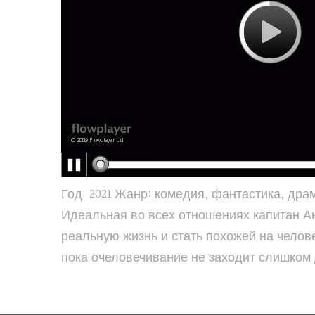
Год: 2021 Жанр: комедия, фантастика, др
Идеальная во всех отношениях капитан А
реальную жизнь и стать похожей на челов
пока очеловечивание не заходит слишком 