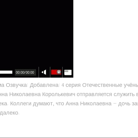
ама Озвучка: Добавлена: 4 серия Отечественные учё
нна Николаевна Королькевич отправляется служить 
ека. Коллеги думают, что Анна Николаевна — дочь з
далеко.