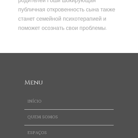
родителей Гоши шокирующая
публичная откровенность сына также
станет семейной психотерапией и
поможет осознать свои проблемы.
Menu
INÍCIO
QUEM SOMOS
ESPAÇOS