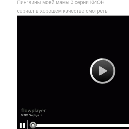
Пингвины моей мамы 2 серия КИОН
сериал в хорошем качестве смотреть