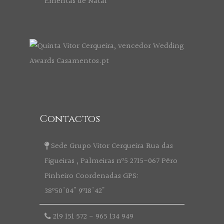
Ementas de Natal
Contactos
Sede Grupo Vitor Cerqueira Rua das
Figueiras , Palmeiras nº5 2715-067 Pêro
Pinheiro Coordenadas GPS:
38º50'04" 9º18'42"
219 151 572
-
965 134 949