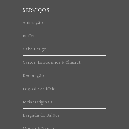
Serviços
Animação
Buffet
Cake Design
Carros, Limousines & Charret
Decoração
Fogo de Artifício
Ideias Originais
Largada de Balões
Música & Dança