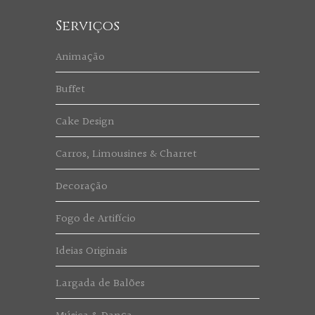
Serviços
Animação
Buffet
Cake Design
Carros, Limousines & Charret
Decoração
Fogo de Artifício
Ideias Originais
Largada de Balões