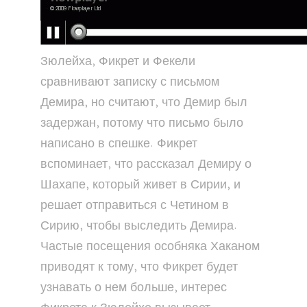
Зюлейха, Фикрет и Фекели
сравнивают записку с письмом
Демира, но считают, что Демир был
задержан, потому что письмо было
написано в спешке. Фикрет
вспоминает, что рассказал Демиру о
Шахапе, который живет в Сирии, и
решает отправиться с Четином в
Сирию, чтобы выследить Демира.
Частые посещения особняка Хаканом
приводят к тому, что Фикрет будет
узнавать о нем больше, интерес