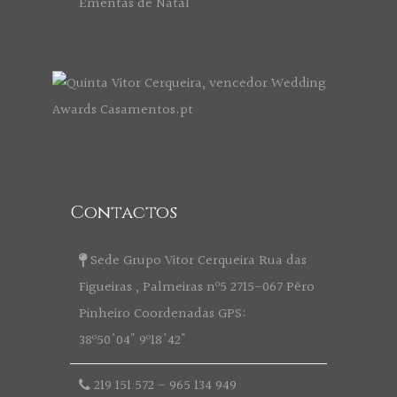
Ementas de Natal
Contactos
Sede Grupo Vitor Cerqueira Rua das
Figueiras , Palmeiras nº5 2715-067 Pêro
Pinheiro Coordenadas GPS:
38º50'04" 9º18'42"
219 151 572
-
965 134 949