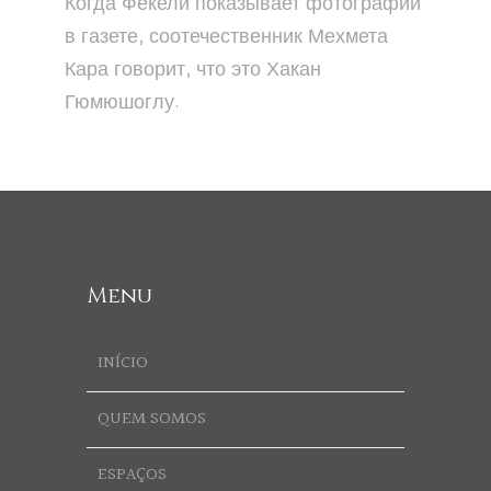
Когда Фекели показывает фотографии
в газете, соотечественник Мехмета
Кара говорит, что это Хакан
Гюмюшоглу.
Menu
INÍCIO
QUEM SOMOS
ESPAÇOS