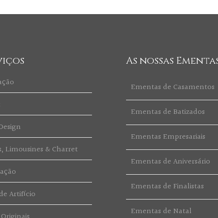
viços
As nossas Ementa
ação
Ementas de Casamentos
t
Ementas de Batizados
Design
Ementas Empresariais
s, Limousines & Charret
Ementas de Aniversário
ração
Ementas de Finalistas
e Artifício
Ementas de Natal
 Originais