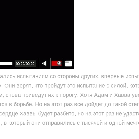
гались испытаниям со стороны других, впервые испы
. Они верят, что пройдут это испытание с силой, ко
 снова приведут их к порогу. Хотя Адам и Хавва уве
 в борьбе. Но на этот раз все дойдет до такой степе
а сердце Хаввы будет разбито, но на этот раз не уд
, в который они отправились с тысячей и одной мечт