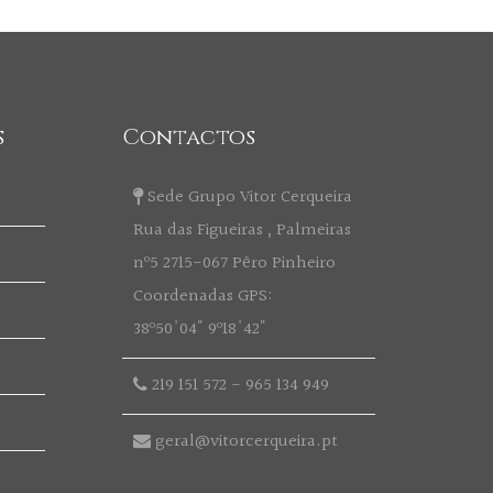
s
Contactos
Sede Grupo Vitor Cerqueira
Rua das Figueiras , Palmeiras
nº5 2715-067 Pêro Pinheiro
Coordenadas GPS:
38º50'04" 9º18'42"
219 151 572
-
965 134 949
geral@vitorcerqueira.pt