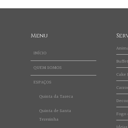
Menu
Ser
Anim
INÍCIO
Buffe
QUEM SOMOS
Cake 
ESPAÇOS
Carro
Quinta da Tareca
Deco
Quinta de Santa
Fogo d
Teresinha
Ideias