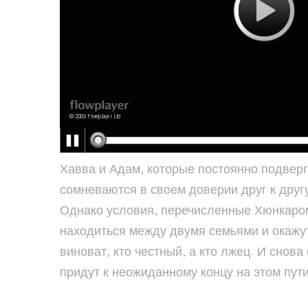
Хавва и Адам, которые постоянно подвер
сомневаются в своем доверии друг к другу
Однако условия, перечисленные Хюнкаром,
находиться между двумя семьями и окажутся
виноват, кто честный, а кто лжец. И снов
придут к неожиданному концу на этом пути