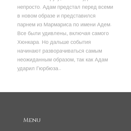
непросто. Адам предстал перед всеми
в новом образе и представился
парнем из Мармариса по имени Адем.
Все были удивлены, включая самого
Хюнкара. Но дальше события
начинают разворачиваться самым
неожиданным образом, так как Адам
ударил Гюрбюза…
Menu