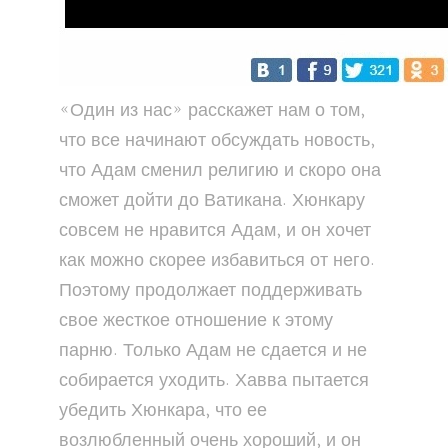
«Один из нас» расскажет нам о том,
что все начинают обсуждать новость,
что Адам сменил религию и скоро она
сможет дойти до Ватикана. Хюнкару
совсем не нравится Адам, и он хочет
как можно скорее избавиться от него.
Поэтому продолжает поддерживать
свое жесткое отношение к этому
парню. Только Адам не сдается и не
собирается уходить. Хавва пытается
убедить Хюнкара, что ее
возлюбленный очень хороший, и он