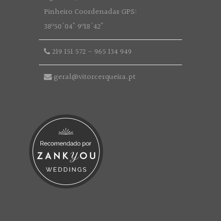
Pinheiro Coordenadas GPS:
38º50'04" 9º18'42"
219 151 572
-
965 134 949
geral@vitorcerqueira.pt