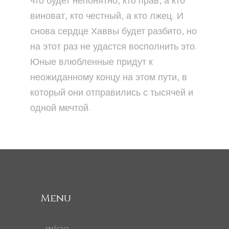
что будет непонятно, кто прав, а кто
виноват, кто честный, а кто лжец. И
снова сердце Хаввы будет разбито, но
на этот раз не удастся восполнить это.
Юные влюбленные придут к
неожиданному концу на этом пути, в
который они отправились с тысячей и
одной мечтой.
Menu