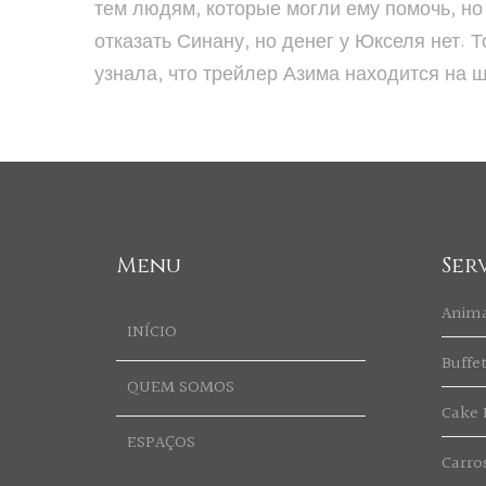
тем людям, которые могли ему помочь, но 
отказать Синану, но денег у Юкселя нет. 
узнала, что трейлер Азима находится на
Menu
Ser
Anim
INÍCIO
Buffe
QUEM SOMOS
Cake 
ESPAÇOS
Carro