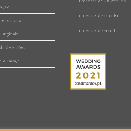
Ementas de Aniversário
ração
Ementas de Finalistas
e Artifício
Ementas de Natal
 Originais
da de Balões
a & Dança