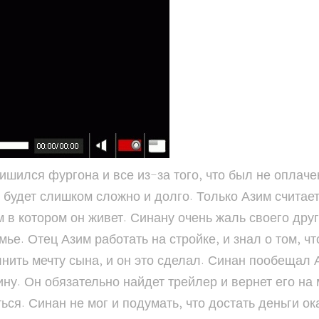
ишился фургона и все из-за того, что был не оплаче
 будет слишком сложно и долго. Только Азим считает,
 в котором он живет. Синану очень жаль своего друга
ье. Отец Азим работать на стройке, и знал о том, чт
нить мечту сына, и он это сделал. Синан пообещал
ину. Он обязательно найдет трейлер и вернет его на 
ться. Синан не мог и подумать, что достать деньги о