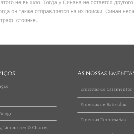
этого не вышло. Тогда у Синана не остается другого
Тогда он также отправляется на их поиски. Синан не
 штраф-стоянке…
viços
As nossas Ementa
ação
Ementas de Casamentos
t
Ementas de Batizados
Design
Ementas Empresariais
s, Limousines & Charret