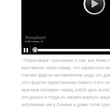
«Образ мира» расскажет о том, как Азим л
выставили такую сумму, что заработать ее
считает фургон автомобилем, ведь это дом
этот фургон единственная память о его сем
мужчина поставил перед собой цель испол
эти деньги и тогда он сможет вернуть маш
энтузиазма как у Синана и даже готов сда