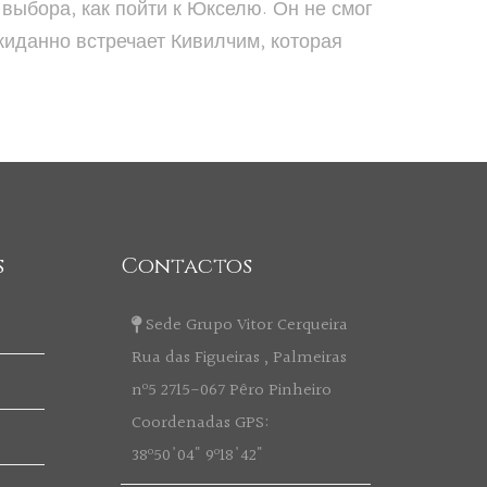
 выбора, как пойти к Юкселю. Он не смог
ожиданно встречает Кивилчим, которая
s
Contactos
Sede Grupo Vitor Cerqueira
Rua das Figueiras , Palmeiras
nº5 2715-067 Pêro Pinheiro
Coordenadas GPS:
38º50'04" 9º18'42"