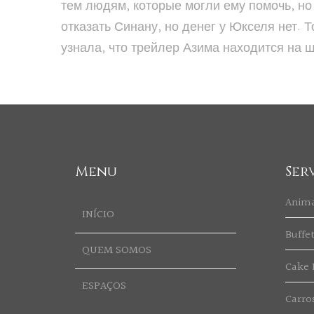
тем людям, которые могли ему помочь, но 
отказать Синану, но денег у Юкселя нет. 
узнала, что трейлер Азима находится на
Menu
Ser
Anim
INÍCIO
Buffe
QUEM SOMOS
Cake 
ESPAÇOS
Carro