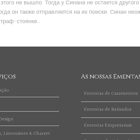
этого не вышло. Тогда у Синана не остается другого
Тогда он также отправляется на их поиски. Синан не
 штраф-стоянке…
viços
As nossas Ementa
ação
Ementas de Casamentos
t
Ementas de Batizados
Design
Ementas Empresariais
s, Limousines & Charret