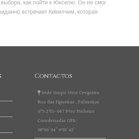
 выбора, как пойти к Юкселю. Он не смог
ожиданно встречает Кивилчим, которая
s
Contactos
Sede Grupo Vitor Cerqueira
Rua das Figueiras , Palmeiras
nº5 2715-067 Pêro Pinheiro
Coordenadas GPS:
38º50'04" 9º18'42"