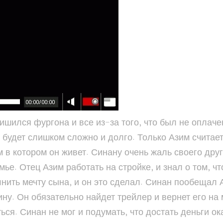
ишился фургона и все из-за того, что был не оплаче
 будет слишком сложно и долго. Только Азим считает,
 в котором он живет. Синану очень жаль своего друга
ье. Отец Азим работать на стройке, и знал о том, чт
нить мечту сына, и он это сделал. Синан пообещал
ину. Он обязательно найдет трейлер и вернет его на 
ться. Синан не мог и подумать, что достать деньги о