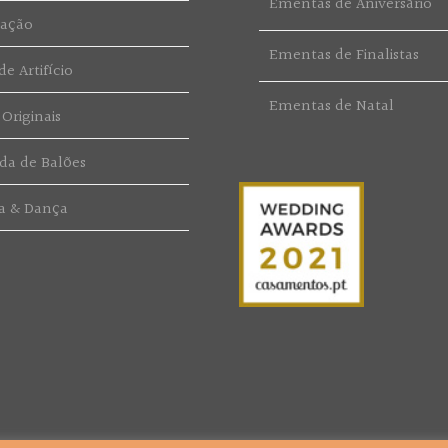
Ementas de Aniversário
ração
Ementas de Finalistas
e Artifício
Ementas de Natal
 Originais
da de Balões
a & Dança