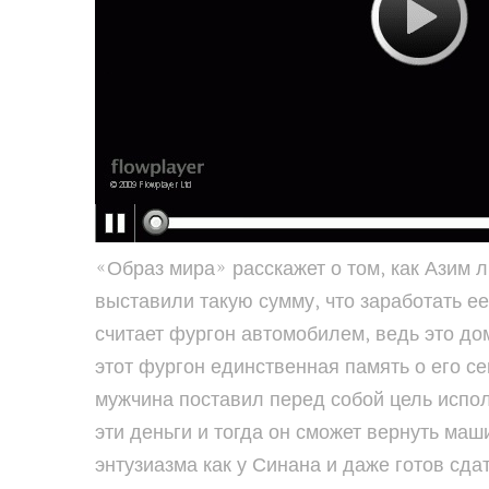
«Образ мира» расскажет о том, как Азим л
выставили такую сумму, что заработать ее
считает фургон автомобилем, ведь это дом
этот фургон единственная память о его сем
мужчина поставил перед собой цель испол
эти деньги и тогда он сможет вернуть маш
энтузиазма как у Синана и даже готов сда