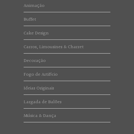
Animação
Buffet
Cake Design
Carros, Limousines & Charret
Decoração
Fogo de Artifício
Ideias Originais
Largada de Balões
Música & Dança