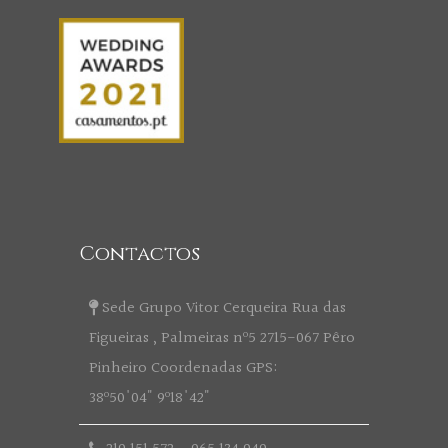
Contactos
Sede Grupo Vitor Cerqueira Rua das
Figueiras , Palmeiras nº5 2715-067 Pêro
Pinheiro Coordenadas GPS:
38º50'04" 9º18'42"