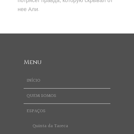
потрясет правда, которую скрывал от
нее Али.
Menu
INÍCIO
QUEM SOMOS
ESPAÇOS
Quinta da Tareca