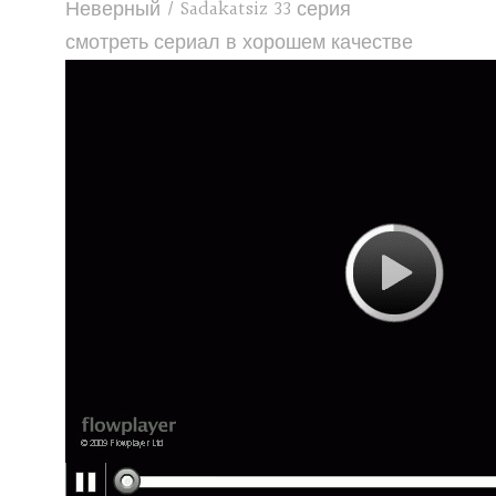
Неверный / Sadakatsiz 33 серия
смотреть сериал в хорошем качестве